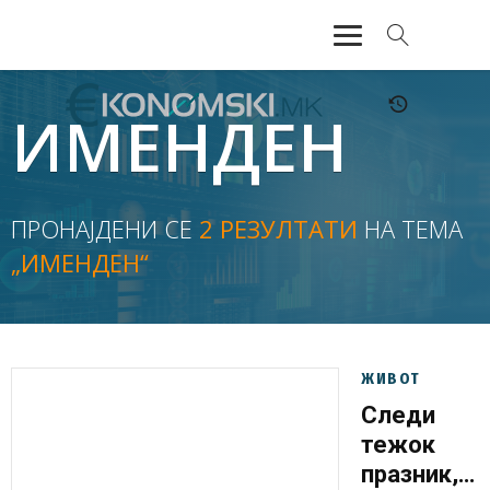
АКТУЕЛНО
ИМЕНДЕН
ЕКОНОМИЈА
ФИНАНСИИ
ПРОНАЈДЕНИ СЕ
2 РЕЗУЛТАТИ
НА ТЕМА
„ИМЕНДЕН“
БАНКАРСТВО
ЖИВОТ
МОЗАИК
ЖИВОТ
Следи
тежок
празник,