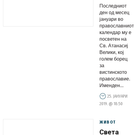
кој ни
Последниот
носи
ден од месец
олеснувањ
јануари во
православниот
календар му е
посветен на
Св. Атанасиј
Велики, кој
голем борец
за
вистинското
православие.
Именден...
25. ЈАНУАРИ
2019. @ 18:50
ЖИВОТ
Света