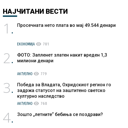
НАЈЧИТАНИ
ВЕСТИ
1
Просечната нето плата во мај 49.544 денари
visibility
ЕКОНОМИЈА
781
2
ФОТО: Запленет златен накит вреден 1,3
милиони денари
visibility
АКТУЕЛНО
779
3
Победа за Владата, Охридскиот регион го
задржа статусот на заштитено светско
културно наследство
visibility
АКТУЕЛНО
768
4
Зошто „летните“ бебиња се поздрави?