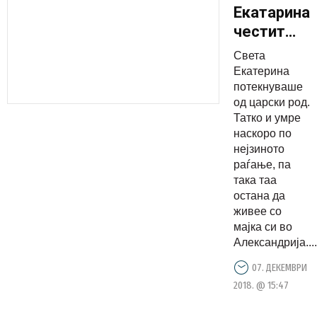
Екатарина,
честит
именден!
Света
Екатерина
потекнуваше
од царски род.
Татко и умре
наскоро по
нејзиното
раѓање, па
така таа
остана да
живее со
мајка си во
Александрија....
07. ДЕКЕМВРИ
2018. @ 15:47