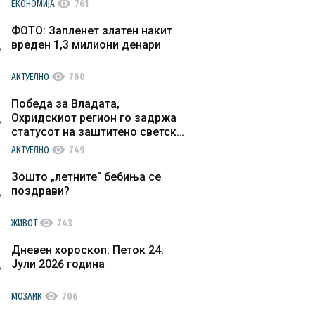
visibility
ЕКОНОМИЈА
761
ФОТО: Запленет златен накит
вреден 1,3 милиони денари
visibility
АКТУЕЛНО
760
Победа за Владата,
Охридскиот регион го задржа
статусот на заштитено светско
културно наследство
visibility
АКТУЕЛНО
749
Зошто „летните“ бебиња се
поздрави?
visibility
ЖИВОТ
743
Дневен хороскоп: Петок 24.
Јули 2026 година
visibility
МОЗАИК
706