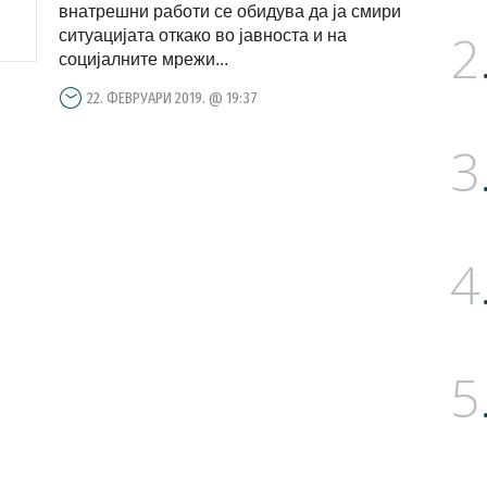
објавени само 64 лица
внатрешни работи се обидува да ја смири
2
ситуацијата откако во јавноста и на
социјалните мрежи...
22. ФЕВРУАРИ 2019. @ 19:37
3
4
5