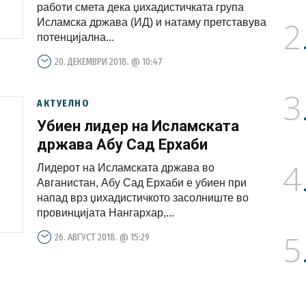
работи смета дека џихадистичката група
2
Исламска држава (ИД) и натаму претставува
потенцијална...
20. ДЕКЕМВРИ 2018. @ 10:47
3
АКТУЕЛНО
Убиен лидер на Исламската
држава Абу Сад Ерхаби
4
Лидерот на Исламската држава во
Авганистан, Абу Сад Ерхаби е убиен при
напад врз џихадистичкото засолниште во
провинцијата Нангархар,...
5
26. АВГУСТ 2018. @ 15:29