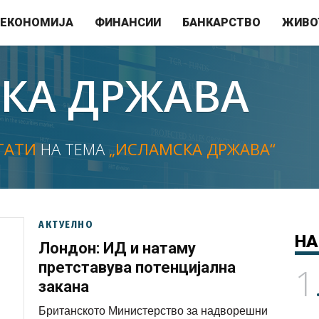
ЕКОНОМИЈА
ФИНАНСИИ
БАНКАРСТВО
ЖИВО
КА ДРЖАВА
ТАТИ
НА ТЕМА
„ИСЛАМСКА ДРЖАВА“
АКТУЕЛНО
НА
Лондон: ИД и натаму
претставува потенцијална
1
закана
Британското Министерство за надворешни