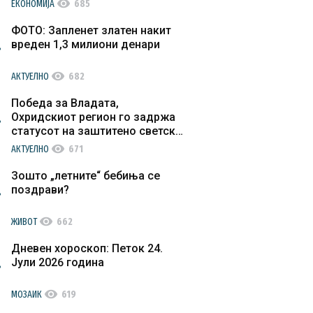
visibility
ЕКОНОМИЈА
685
ФОТО: Запленет златен накит
вреден 1,3 милиони денари
visibility
АКТУЕЛНО
682
Победа за Владата,
Охридскиот регион го задржа
статусот на заштитено светско
културно наследство
visibility
АКТУЕЛНО
671
Зошто „летните“ бебиња се
поздрави?
visibility
ЖИВОТ
662
Дневен хороскоп: Петок 24.
Јули 2026 година
visibility
МОЗАИК
619