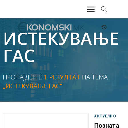
АКТУЕЛНО
ИСТЕКУВАЊЕ
ЕКОНОМИЈА
ГАС
ФИНАНСИИ
БАНКАРСТВО
ПРОНАЈДЕН Е
1 РЕЗУЛТАТ
НА ТЕМА
„ИСТЕКУВАЊЕ ГАС“
ЖИВОТ
МОЗАИК
АКТУЕЛНО
Позната