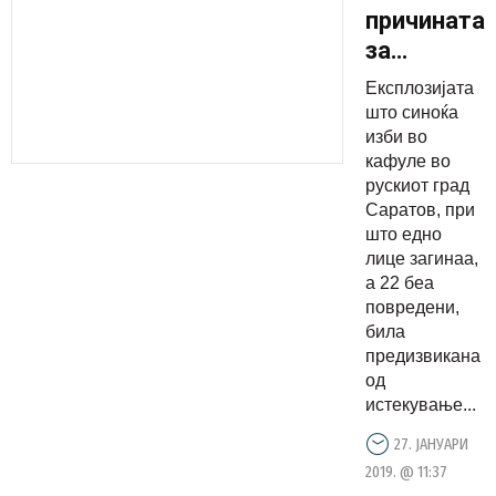
причината
за
експлозија
Експлозијата
во кафуле
што синоќа
каде
изби во
кафуле во
загинаа
рускиот град
едно
Саратов, при
лице, а 22
што едно
беа
лице загинаа,
а 22 беа
повредени
повредени,
била
предизвикана
од
истекување...
27. ЈАНУАРИ
2019. @ 11:37