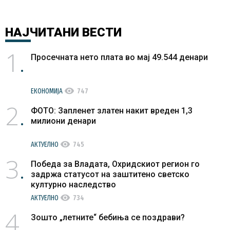
НАЈЧИТАНИ
ВЕСТИ
1
Просечната нето плата во мај 49.544 денари
visibility
ЕКОНОМИЈА
747
2
ФОТО: Запленет златен накит вреден 1,3
милиони денари
visibility
АКТУЕЛНО
745
3
Победа за Владата, Охридскиот регион го
задржа статусот на заштитено светско
културно наследство
visibility
АКТУЕЛНО
734
4
Зошто „летните“ бебиња се поздрави?