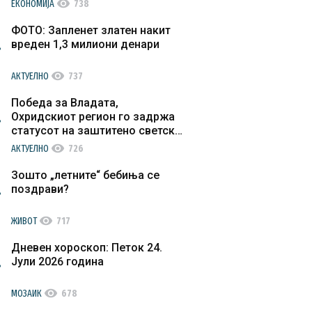
visibility
ЕКОНОМИЈА
738
ФОТО: Запленет златен накит
вреден 1,3 милиони денари
visibility
АКТУЕЛНО
737
Победа за Владата,
Охридскиот регион го задржа
статусот на заштитено светско
културно наследство
visibility
АКТУЕЛНО
726
Зошто „летните“ бебиња се
поздрави?
visibility
ЖИВОТ
717
Дневен хороскоп: Петок 24.
Јули 2026 година
visibility
МОЗАИК
678