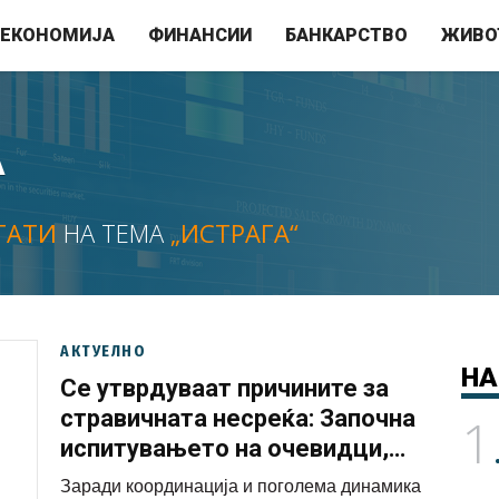
ЕКОНОМИЈА
ФИНАНСИИ
БАНКАРСТВО
ЖИВО
А
ТАТИ
НА ТЕМА
„ИСТРАГА“
АКТУЕЛНО
НА
Се утврдуваат причините за
стравичната несреќа: Започна
1
испитувањето на очевидци,
исказ ќе даде и возачот на
Заради координација и поголема динамика