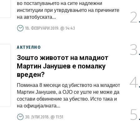
автобусот
во постапувањето на сите надлежни
2
институции при утврдувањето на причините
на автобуската...
18. ФЕВРУАРИ 2019. @ 14:43
3
АКТУЕЛНО
Зошто животот на младиот
Мартин Јанушев е помалку
вреден?
4
Поминаа 8 месеци од убиството на младиот
Мартин Јанушев, а ОЈО се уште не може да
состави обвинение за убиство. Исто така и
на официјалната...
5
30. ЈУЛИ 2018. @ 11:51