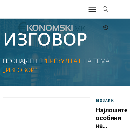
АКТУЕЛНО
ИЗГОВОР
ЕКОНОМИЈА
ФИНАНСИИ
ПРОНАЈДЕН Е
1 РЕЗУЛТАТ
НА ТЕМА
„ИЗГОВОР“
БАНКАРСТВО
ЖИВОТ
МОЗАИК
МОЗАИК
Најлошите
особини
на