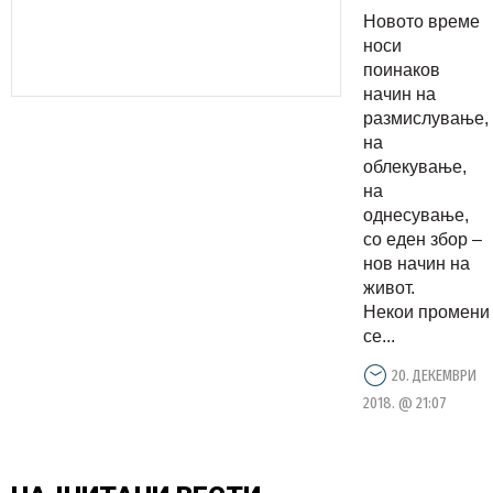
денешнио
Новото време
маж
носи
поинаков
начин на
размислување,
на
облекување,
на
однесување,
со еден збор –
нов начин на
живот.
Некои промени
се...
20. ДЕКЕМВРИ
2018. @ 21:07