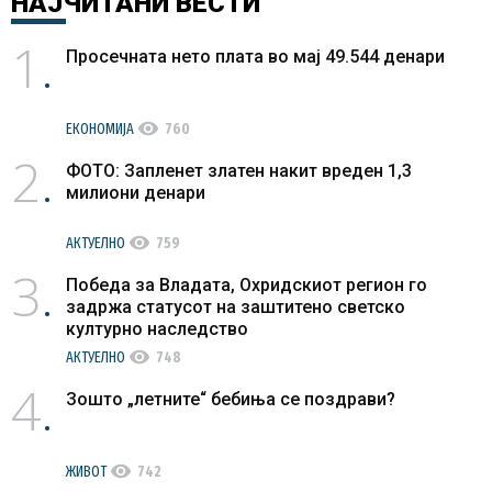
НАЈЧИТАНИ
ВЕСТИ
1
Просечната нето плата во мај 49.544 денари
visibility
ЕКОНОМИЈА
760
2
ФОТО: Запленет златен накит вреден 1,3
милиони денари
visibility
АКТУЕЛНО
759
3
Победа за Владата, Охридскиот регион го
задржа статусот на заштитено светско
културно наследство
visibility
АКТУЕЛНО
748
4
Зошто „летните“ бебиња се поздрави?
visibility
ЖИВОТ
742