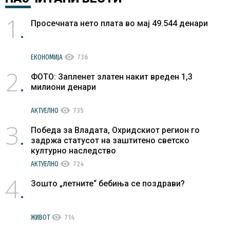
1
Просечната нето плата во мај 49.544 денари
visibility
ЕКОНОМИЈА
736
2
ФОТО: Запленет златен накит вреден 1,3
милиони денари
visibility
АКТУЕЛНО
735
3
Победа за Владата, Охридскиот регион го
задржа статусот на заштитено светско
културно наследство
visibility
АКТУЕЛНО
724
4
Зошто „летните“ бебиња се поздрави?
visibility
ЖИВОТ
714