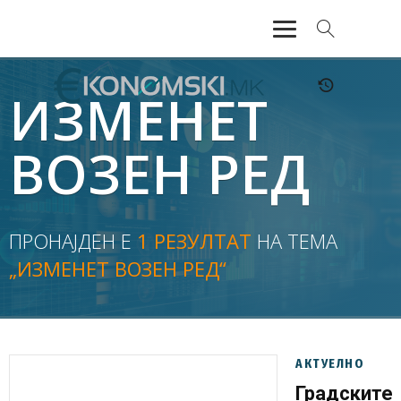
АКТУЕЛНО
ИЗМЕНЕТ
ЕКОНОМИЈА
ВОЗЕН РЕД
ФИНАНСИИ
БАНКАРСТВО
ПРОНАЈДЕН Е
1 РЕЗУЛТАТ
НА ТЕМА
„ИЗМЕНЕТ ВОЗЕН РЕД“
ЖИВОТ
МОЗАИК
АКТУЕЛНО
Градските