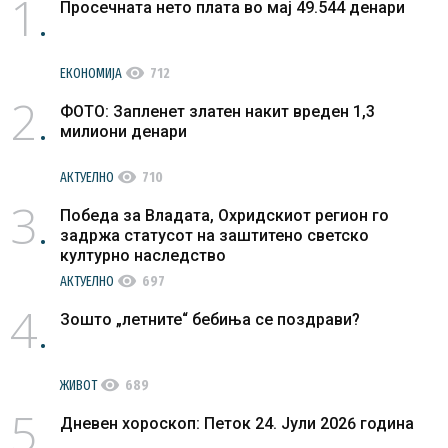
1
Просечната нето плата во мај 49.544 денари
visibility
ЕКОНОМИЈА
712
2
ФОТО: Запленет златен накит вреден 1,3
милиони денари
visibility
АКТУЕЛНО
710
3
Победа за Владата, Охридскиот регион го
задржа статусот на заштитено светско
културно наследство
visibility
АКТУЕЛНО
697
4
Зошто „летните“ бебиња се поздрави?
visibility
ЖИВОТ
689
5
Дневен хороскоп: Петок 24. Јули 2026 година