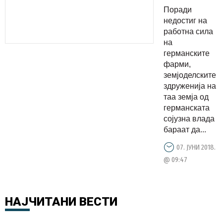
сезонски
Поради
работници:
недостиг на
еве колку
работна сила
на
плаќаат
германските
за еден
фарми,
час
земјоделските
берење
здруженија на
таа земја од
јагоди
германската
сојузна влада
бараат да...
07. ЈУНИ 2018.
@ 09:47
НАЈЧИТАНИ
ВЕСТИ