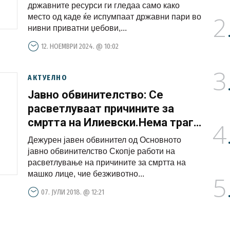
клиника
државните ресурси ги гледаа само како
2
место од каде ќе испумпаат државни пари во
нивни приватни џебови,...
12. НОЕМВРИ 2024. @ 10:02
3
АКТУЕЛНО
Јавно обвинителство: Се
расветлуваат причините за
смртта на Илиевски.Нема траги
4
на насилство
Дежурен јавен обвинител од Основното
јавно обвинителство Скопје работи на
расветлување на причините за смртта на
машко лице, чие безживотно...
5
07. ЈУЛИ 2018. @ 12:21