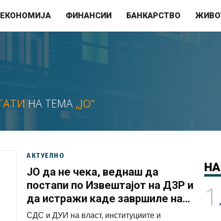
ЕКОНОМИЈА
ФИНАНСИИ
БАНКАРСТВО
ЖИВО
ТАТИ
НА ТЕМА
„ЈО“
АКТУЕЛНО
НА
ЈО да не чека, веднаш да
постапи по Извештајот на ДЗР и
1
да истражи каде завршиле над
200 илјади евра од Детска
СДС и ДУИ на власт, институциите и