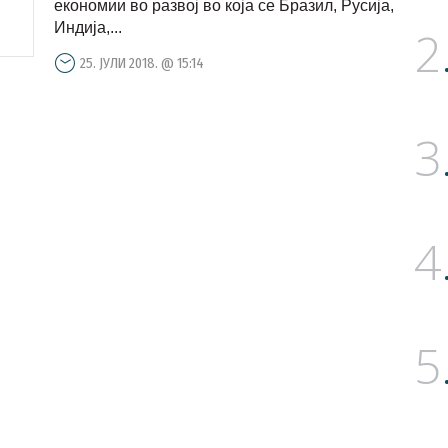
економии во развој во која се Бразил, Русија,
Индија,...
2
25. ЈУЛИ 2018. @ 15:14
3
4
5