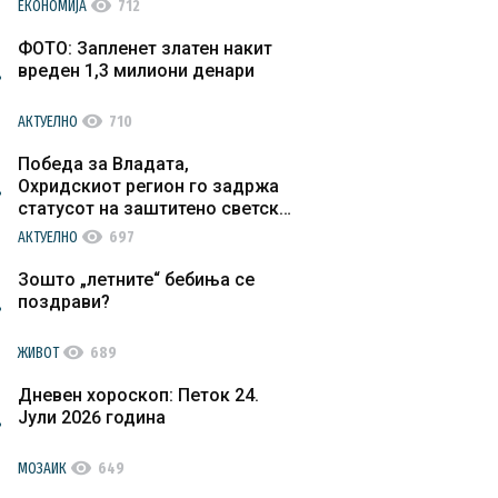
visibility
ЕКОНОМИЈА
712
ФОТО: Запленет златен накит
вреден 1,3 милиони денари
visibility
АКТУЕЛНО
710
Победа за Владата,
Охридскиот регион го задржа
статусот на заштитено светско
културно наследство
visibility
АКТУЕЛНО
697
Зошто „летните“ бебиња се
поздрави?
visibility
ЖИВОТ
689
Дневен хороскоп: Петок 24.
Јули 2026 година
visibility
МОЗАИК
649