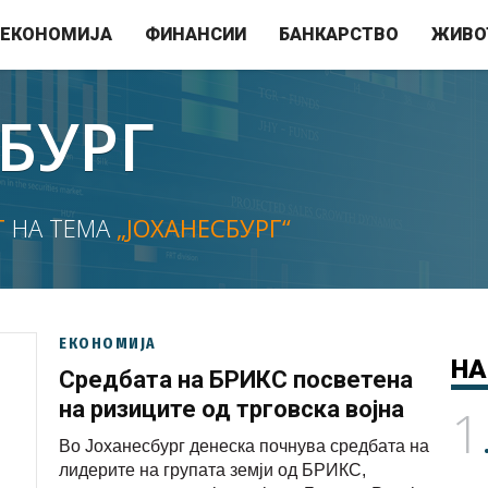
ЕКОНОМИЈА
ФИНАНСИИ
БАНКАРСТВО
ЖИВО
БУРГ
Т
НА ТЕМА
„ЈОХАНЕСБУРГ“
ЕКОНОМИЈА
НА
Средбата на БРИКС посветена
на ризиците од трговска војна
1
Во Јоханесбург денеска почнува средбата на
лидерите на групата земји од БРИКС,