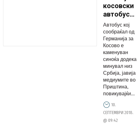
косовски
автобус
во Србија,
Автобус кој
Пацоли и
сообраќал од
порача на
Германија за
Косово е
српската
каменуван
полиција
синоќа додека
да се
минувал низ
угледа на
Србија, јавија
медиумите во
косовскат
Приштина,
повикувајќи...
10.
СЕПТЕМВРИ 2018.
@ 09:42