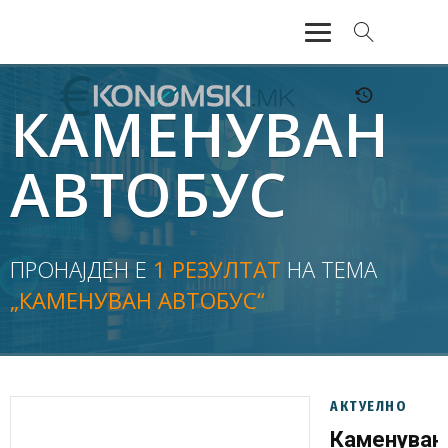
АКТУЕЛНО
КАМЕНУВАН
ЕКОНОМИЈА
АВТОБУС
ФИНАНСИИ
БАНКАРСТВО
ПРОНАЈДЕН Е
1 РЕЗУЛТАТ
НА ТЕМА
„КАМЕНУВАН АВТОБУС“
ЖИВОТ
МОЗАИК
АКТУЕЛНО
Каменуван