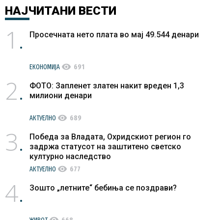
НАЈЧИТАНИ
ВЕСТИ
1
Просечната нето плата во мај 49.544 денари
visibility
ЕКОНОМИЈА
691
2
ФОТО: Запленет златен накит вреден 1,3
милиони денари
visibility
АКТУЕЛНО
689
3
Победа за Владата, Охридскиот регион го
задржа статусот на заштитено светско
културно наследство
visibility
АКТУЕЛНО
677
4
Зошто „летните“ бебиња се поздрави?