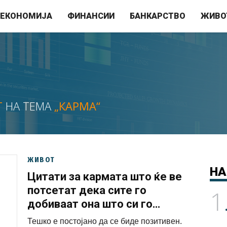
ЕКОНОМИЈА
ФИНАНСИИ
БАНКАРСТВО
ЖИВО
Т
НА ТЕМА
„КАРМА“
ЖИВОТ
НА
Цитати за кармата што ќе ве
потсетат дека сите го
1
добиваат она што си го
заслужиле
Тешко е постојано да се биде позитивен.