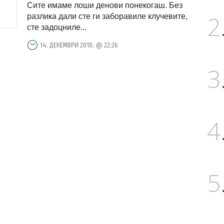
Сите имаме лоши денови понекогаш. Без
2
разлика дали сте ги заборавиле клучевите,
сте задоцниле...
14. ДЕКЕМВРИ 2018. @ 22:26
3
4
5