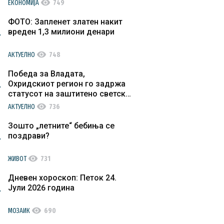
visibility
ЕКОНОМИЈА
749
ФОТО: Запленет златен накит
вреден 1,3 милиони денари
visibility
АКТУЕЛНО
748
Победа за Владата,
Охридскиот регион го задржа
статусот на заштитено светско
културно наследство
visibility
АКТУЕЛНО
736
Зошто „летните“ бебиња се
поздрави?
visibility
ЖИВОТ
731
Дневен хороскоп: Петок 24.
Јули 2026 година
visibility
МОЗАИК
690