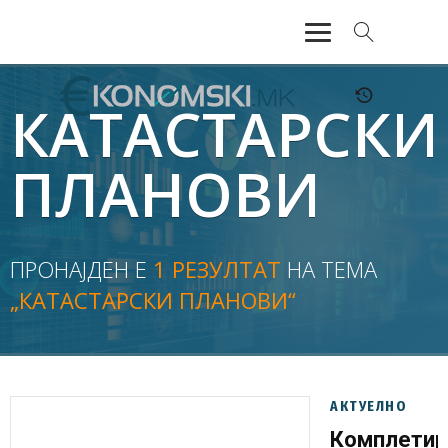
АКТУЕЛНО
КАТАСТАРСКИ
ЕКОНОМИЈА
ПЛАНОВИ
ФИНАНСИИ
БАНКАРСТВО
ПРОНАЈДЕН Е
1 РЕЗУЛТАТ
НА ТЕМА
„КАТАСТАРСКИ ПЛАНОВИ“
ЖИВОТ
МОЗАИК
АКТУЕЛНО
Комплетир