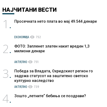
НАЈЧИТАНИ
ВЕСТИ
1
Просечната нето плата во мај 49.544 денари
visibility
ЕКОНОМИЈА
752
2
ФОТО: Запленет златен накит вреден 1,3
милиони денари
visibility
АКТУЕЛНО
751
3
Победа за Владата, Охридскиот регион го
задржа статусот на заштитено светско
културно наследство
visibility
АКТУЕЛНО
739
4
Зошто „летните“ бебиња се поздрави?