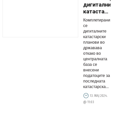
дигитални
катастарс
планови
Комплетирани
на
се
територија
дигиталните
катастарски
на цела
планови во
држава
државава
откако во
централната
база се
внесени
податоците за
последната
катастарска...
13. МАЈ 2024.
@ 11:03