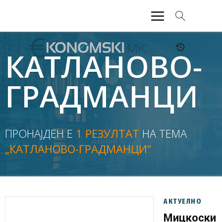
АКТУЕЛНО
КАТЛАНОВО-
ЕКОНОМИЈА
ГРАДМАНЦИ
ФИНАНСИИ
БАНКАРСТВО
ПРОНАЈДЕН Е
1 РЕЗУЛТАТ
НА ТЕМА
„КАТЛАНОВО-ГРАДМАНЦИ“
ЖИВОТ
МОЗАИК
АКТУЕЛНО
Мицкоски