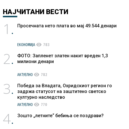
НАЈЧИТАНИ
ВЕСТИ
1
Просечната нето плата во мај 49.544 денари
visibility
ЕКОНОМИЈА
783
2
ФОТО: Запленет златен накит вреден 1,3
милиони денари
visibility
АКТУЕЛНО
782
3
Победа за Владата, Охридскиот регион го
задржа статусот на заштитено светско
културно наследство
visibility
АКТУЕЛНО
770
4
Зошто „летните“ бебиња се поздрави?