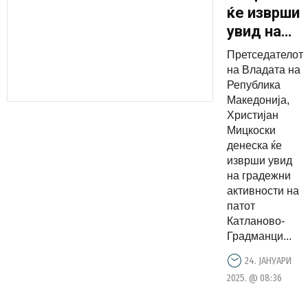
ќе изврши
увид на
градежни
Претседателот
активност
на Владата на
на патот
Република
Македонија,
Катланово
Христијан
–
Мицкоски
Градманци
денеска ќе
во
изврши увид
на градежни
Општина
активности на
Петровец
патот
Катланово-
Градманци...
24. ЈАНУАРИ
2025. @ 08:36