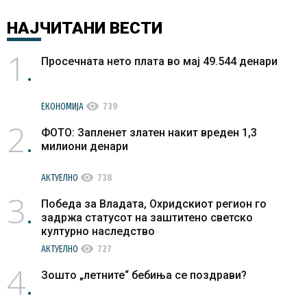
НАЈЧИТАНИ
ВЕСТИ
1
Просечната нето плата во мај 49.544 денари
visibility
ЕКОНОМИЈА
739
2
ФОТО: Запленет златен накит вреден 1,3
милиони денари
visibility
АКТУЕЛНО
738
3
Победа за Владата, Охридскиот регион го
задржа статусот на заштитено светско
културно наследство
visibility
АКТУЕЛНО
727
4
Зошто „летните“ бебиња се поздрави?