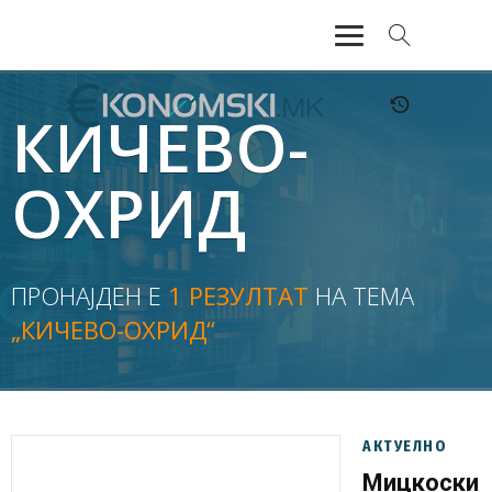
АКТУЕЛНО
КИЧЕВО-
ЕКОНОМИЈА
ОХРИД
ФИНАНСИИ
БАНКАРСТВО
ПРОНАЈДЕН Е
1 РЕЗУЛТАТ
НА ТЕМА
„КИЧЕВО-ОХРИД“
ЖИВОТ
МОЗАИК
АКТУЕЛНО
Мицкоски