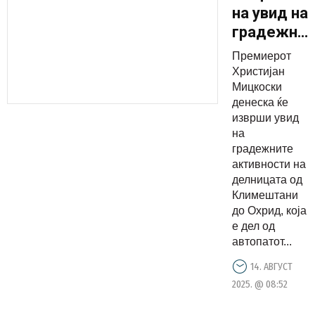
на увид на
градежни
активност
Премиерот
на
Христијан
автопатот
Мицкоски
денеска ќе
Кичево-
изврши увид
Охрид
на
градежните
активности на
делницата од
Климештани
до Охрид, која
е дел од
автопатот...
14. АВГУСТ
2025. @ 08:52