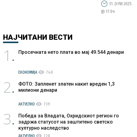
31. ЈУЛИ 2025.
@ 17:04
НАЈЧИТАНИ
ВЕСТИ
1
Просечната нето плата во мај 49.544 денари
visibility
ЕКОНОМИЈА
740
2
ФОТО: Запленет златен накит вреден 1,3
милиони денари
visibility
АКТУЕЛНО
739
3
Победа за Владата, Охридскиот регион го
задржа статусот на заштитено светско
културно наследство
visibility
АКТУЕЛНО
728