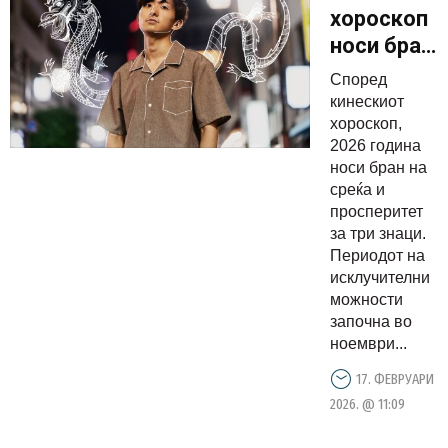
хороскоп
носи бран
среќа за 3
Според
знаци:
кинескиот
Можности
хороскоп,
2026 година
за кои
носи бран на
сонувале
среќа и
доаѓаат
просперитет
за три знаци.
Периодот на
исклучителни
можности
започна во
ноември...
17. ФЕВРУАРИ
2026. @ 11:09