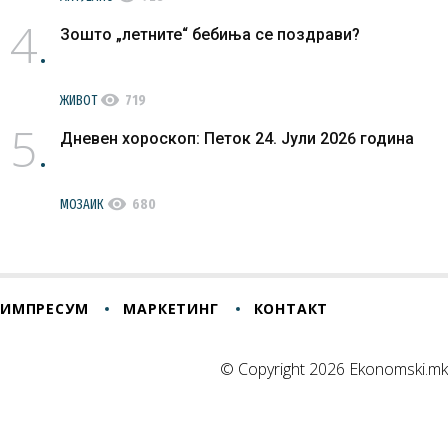
4
Зошто „летните“ бебиња се поздрави?
visibility
ЖИВОТ
719
5
Дневен хороскоп: Петок 24. Јули 2026 година
visibility
МОЗАИК
680
ИМПРЕСУМ
МАРКЕТИНГ
КОНТАКТ
© Copyright 2026 Ekonomski.mk