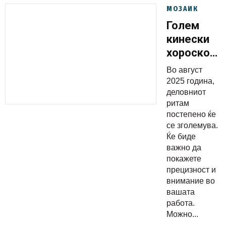
МОЗАИК
Голем
кинески
хороскоп
за август
Во август
2025:
2025 година,
Враќање
деловниот
ритам
долгови и
постепено ќе
тензии со
се зголемува.
колегите
Ќе биде
важно да
покажете
прецизност и
внимание во
вашата
работа.
Можно...