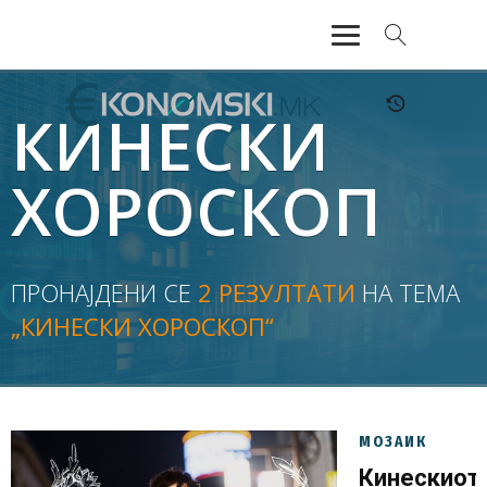
АКТУЕЛНО
КИНЕСКИ
ЕКОНОМИЈА
ХОРОСКОП
ФИНАНСИИ
БАНКАРСТВО
ПРОНАЈДЕНИ СЕ
2 РЕЗУЛТАТИ
НА ТЕМА
„КИНЕСКИ ХОРОСКОП“
ЖИВОТ
МОЗАИК
МОЗАИК
Кинескиот