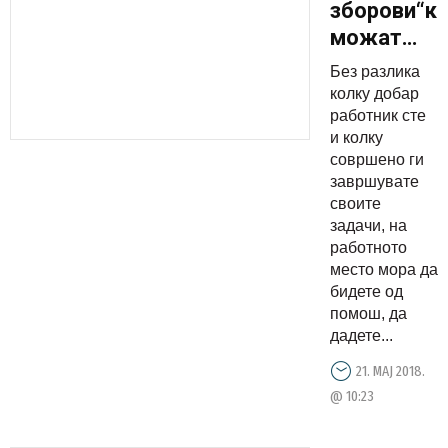
зборови“к
можат
многу да
Без разлика
ви
колку добар
помогнат
работник сте
и колку
на
совршено ги
работното
завршувате
место
своите
задачи, на
работното
место мора да
бидете од
помош, да
дадете...
21. МАЈ 2018.
@ 10:23