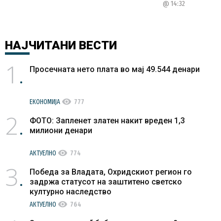
@ 14:32
НАЈЧИТАНИ
ВЕСТИ
1
Просечната нето плата во мај 49.544 денари
visibility
ЕКОНОМИЈА
777
2
ФОТО: Запленет златен накит вреден 1,3
милиони денари
visibility
АКТУЕЛНО
774
3
Победа за Владата, Охридскиот регион го
задржа статусот на заштитено светско
културно наследство
visibility
АКТУЕЛНО
764