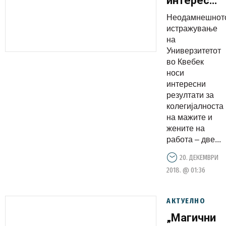
интересни
резултати:
Неодамнешнот
Дознајте
истражување
со кои
на
Универзитетот
колеги
во Квебек
најдобро
носи
може да
интересни
соработув
резултати за
колегијалноста
на мажите и
жените на
работа – две...
20. ДЕКЕМВРИ
2018. @ 01:36
АКТУЕЛНО
„Магични