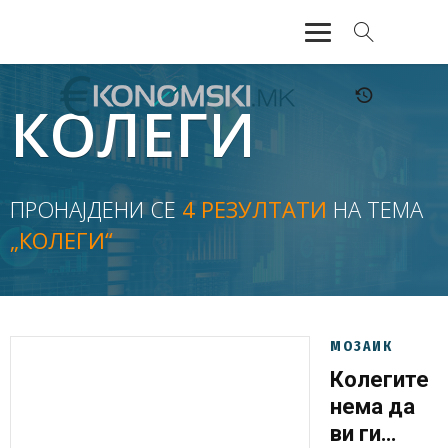
АКТУЕЛНО
КОЛЕГИ
ЕКОНОМИЈА
ФИНАНСИИ
ПРОНАЈДЕНИ СЕ
4 РЕЗУЛТАТИ
НА ТЕМА
„КОЛЕГИ“
БАНКАРСТВО
ЖИВОТ
МОЗАИК
МОЗАИК
Колегите
нема да
ви ги