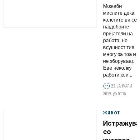
кажат
Можеби
овие
мислите дека
работи!
колегите ви се
најдобрите
пријатели на
работа, но
всушност тие
многу за тоа и
не зборуваат.
Еве неколку
работи кои...
23. ЈАНУАРИ
2019. @ 01:16
ЖИВОТ
Истражув
со