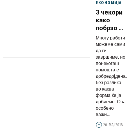
ЕКОНОМИЈА
3 чекори
како
побрзо да
се
Многу работи
зближите
можеме сами
со вашите
да ги
завршиме, но
нови
понекогаш
колеги
помошта е
добредојдена,
без разлика
во каква
форма ќе ја
добиеме. Ова
особено
важи...
20. МАЈ 2018.