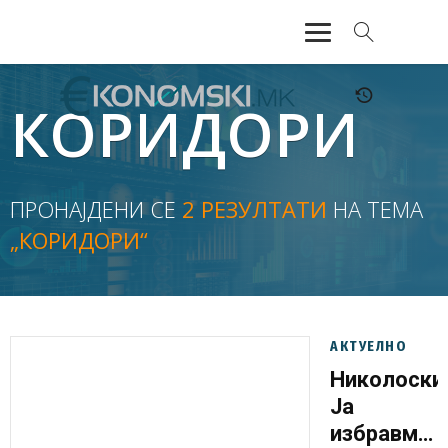
АКТУЕЛНО
КОРИДОРИ
ЕКОНОМИЈА
ФИНАНСИИ
ПРОНАЈДЕНИ СЕ
2 РЕЗУЛТАТИ
НА ТЕМА
„КОРИДОРИ“
БАНКАРСТВО
ЖИВОТ
МОЗАИК
АКТУЕЛНО
Николоски
Ја
избравме