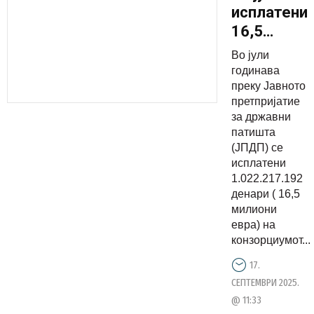
исплатени
16,5
милиони
Во јули
евра за
годинава
изградбат
преку Јавното
претпријатие
на
за државни
автопатит
патишта
на
(ЈПДП) се
коридорит
исплатени
1.022.217.192
8 и 10д
денари ( 16,5
милиони
евра) на
конзорциумот...
17.
СЕПТЕМВРИ 2025.
@ 11:33