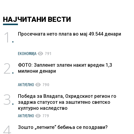
НАЈЧИТАНИ
ВЕСТИ
1
Просечната нето плата во мај 49.544 денари
visibility
ЕКОНОМИЈА
791
2
ФОТО: Запленет златен накит вреден 1,3
милиони денари
visibility
АКТУЕЛНО
790
3
Победа за Владата, Охридскиот регион го
задржа статусот на заштитено светско
културно наследство
visibility
АКТУЕЛНО
779
4
Зошто „летните“ бебиња се поздрави?