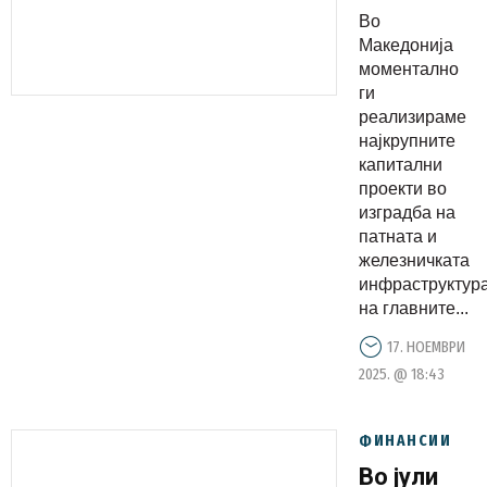
Европа за
Во
партнер
Македонија
во
моментално
ги
реализациј
реализираме
инвестира
најкрупните
неколку
капитални
милијарди
проекти во
изградба на
евра во
патната и
капитални
железничката
проекти
инфраструктур
на главните...
17. НОЕМВРИ
2025. @ 18:43
ФИНАНСИИ
Во јули