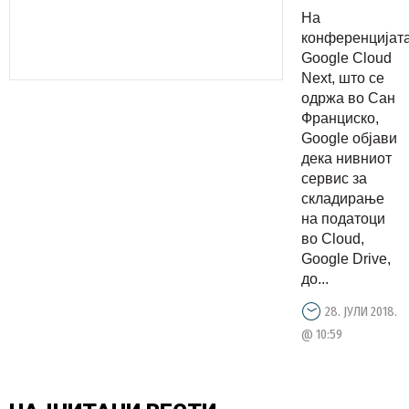
милијарди
На
корисник
конференцијат
Google Cloud
Next, што се
одржа во Сан
Франциско,
Google објави
дека нивниот
сервис за
складирање
на податоци
во Cloud,
Google Drive,
до...
28. ЈУЛИ 2018.
@ 10:59