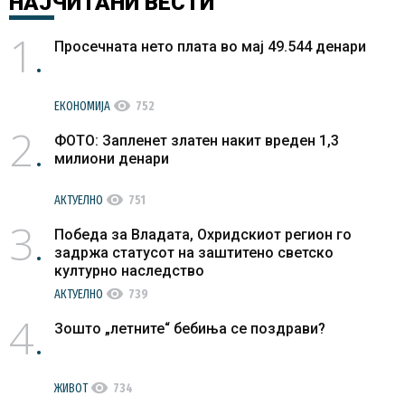
НАЈЧИТАНИ
ВЕСТИ
1
Просечната нето плата во мај 49.544 денари
visibility
ЕКОНОМИЈА
752
2
ФОТО: Запленет златен накит вреден 1,3
милиони денари
visibility
АКТУЕЛНО
751
3
Победа за Владата, Охридскиот регион го
задржа статусот на заштитено светско
културно наследство
visibility
АКТУЕЛНО
739
4
Зошто „летните“ бебиња се поздрави?
visibility
ЖИВОТ
734