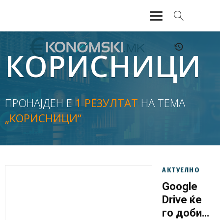
АКТУЕЛНО
КОРИСНИЦИ
ЕКОНОМИЈА
ФИНАНСИИ
ПРОНАЈДЕН Е
1 РЕЗУЛТАТ
НА ТЕМА
„КОРИСНИЦИ“
БАНКАРСТВО
ЖИВОТ
МОЗАИК
АКТУЕЛНО
Google
Drive ќе
го добие