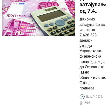
затајувањ
од 7,4
милиони
Даночно
денари,
затајување во
кривична
износ од
7.426.323
за двајца
денари
управител
утврди
Управата за
финансиска
полиција, која
до Основното
јавно
обвинителство
Скопје
поднесе...
18. МАЈ 2026.
@ 13:03