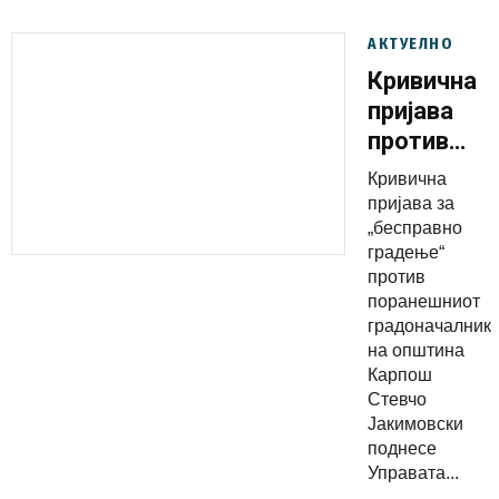
АКТУЕЛНО
Кривична
пријава
против
Стевчо
Кривична
Јакимовск
пријава за
за
„бесправно
градење“
„бесправн
против
градење“
поранешниот
градоначалник
на општина
Карпош
Стевчо
Јакимовски
поднесе
Управата...