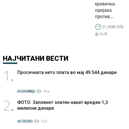
кривична
пријава
против...
21. ЈУНИ 2018.
@ 14:15
НАЈЧИТАНИ
ВЕСТИ
1
Просечната нето плата во мај 49.544 денари
visibility
ЕКОНОМИЈА
744
2
ФОТО: Запленет златен накит вреден 1,3
милиони денари
visibility
АКТУЕЛНО
743