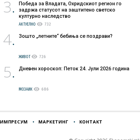
3
Победа за Владата, Охридскиот регион го
задржа статусот на заштитено светско
културно наследство
visibility
АКТУЕЛНО
732
4
Зошто „летните“ бебиња се поздрави?
visibility
ЖИВОТ
726
5
Дневен хороскоп: Петок 24. Јули 2026 година
visibility
МОЗАИК
686
ИМПРЕСУМ
МАРКЕТИНГ
КОНТАКТ