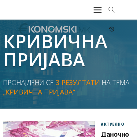
АКТУЕЛНО
КРИВИЧНА
ЕКОНОМИЈА
ПРИЈАВА
ФИНАНСИИ
БАНКАРСТВО
ПРОНАЈДЕНИ СЕ
3 РЕЗУЛТАТИ
НА ТЕМА
„КРИВИЧНА ПРИЈАВА“
ЖИВОТ
МОЗАИК
АКТУЕЛНО
Даночно