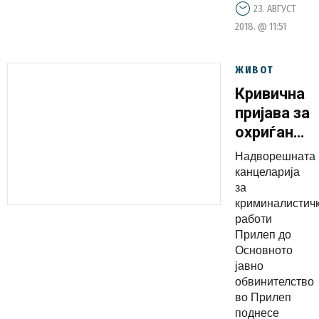
23. АВГУСТ
2018. @ 11:51
ЖИВОТ
Кривична
пријава за
охриѓанец
за „лажно
Надворешната
претставу
канцеларија
и
за
криминалистич
„фалсифик
работи
исправа“
Прилеп до
Основното
јавно
обвинителство
во Прилеп
поднесе