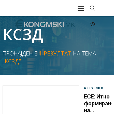
АКТУЕЛНО
КСЗД
ЕКОНОМИЈА
ФИНАНСИИ
ПРОНАЈДЕН Е
1 РЕЗУЛТАТ
НА ТЕМА
„КСЗД“
БАНКАРСТВО
ЖИВОТ
МОЗАИК
АКТУЕЛНО
ЕСЕ: Итно
формирањ
на