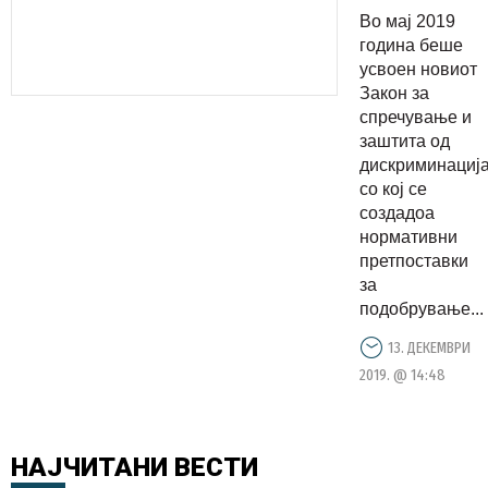
Комисијат
Во мај 2019
за
година беше
спречувањ
усвоен новиот
Закон за
и заштита
спречување и
од
заштита од
дискримин
дискриминациј
со кој се
создадоа
нормативни
претпоставки
за
подобрување...
13. ДЕКЕМВРИ
2019. @ 14:48
НАЈЧИТАНИ
ВЕСТИ