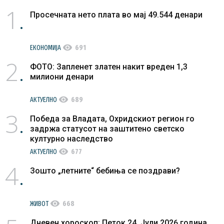
1
Просечната нето плата во мај 49.544 денари
visibility
ЕКОНОМИЈА
691
2
ФОТО: Запленет златен накит вреден 1,3
милиони денари
visibility
АКТУЕЛНО
689
3
Победа за Владата, Охридскиот регион го
задржа статусот на заштитено светско
културно наследство
visibility
АКТУЕЛНО
677
4
Зошто „летните“ бебиња се поздрави?
visibility
ЖИВОТ
668
Дневен хороскоп: Петок 24. Јули 2026 година