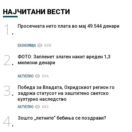
НАЈЧИТАНИ
ВЕСТИ
1
Просечната нето плата во мај 49.544 денари
visibility
ЕКОНОМИЈА
698
2
ФОТО: Запленет златен накит вреден 1,3
милиони денари
visibility
АКТУЕЛНО
694
3
Победа за Владата, Охридскиот регион го
задржа статусот на заштитено светско
културно наследство
visibility
АКТУЕЛНО
682
4
Зошто „летните“ бебиња се поздрави?