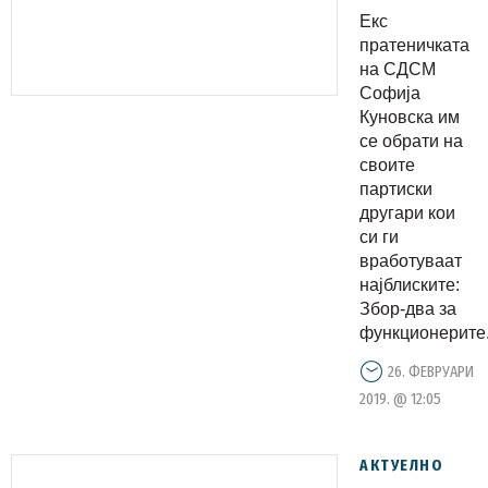
до Мира
Екс
Дизел и
пратеничката
другите
на СДСМ
Софија
„Непотист
Куновска им
од СДСМ
се обрати на
своите
партиски
другари кои
си ги
вработуваат
најблиските:
Збор-два за
функционерите.
26. ФЕВРУАРИ
2019. @ 12:05
АКТУЕЛНО