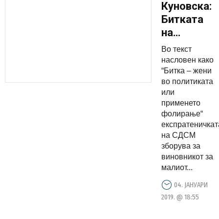
Куновска:
Битката
на
Шекеринск
Во текст
„жени во
насловен како
политикат
“Битка – жени
во политиката
или –
или
применето
применето
фолирање
фолирање“
експратеничкат
на СДСМ
зборува за
виновникот за
малиот...
04. ЈАНУАРИ
2019. @ 18:55