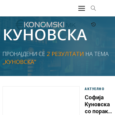
АКТУЕЛНО
КУНОВСКА
ЕКОНОМИЈА
ФИНАНСИИ
ПРОНАЈДЕНИ СЕ
2 РЕЗУЛТАТИ
НА ТЕМА
„КУНОВСКА“
БАНКАРСТВО
ЖИВОТ
МОЗАИК
АКТУЕЛНО
Софија
Куновска
со порака