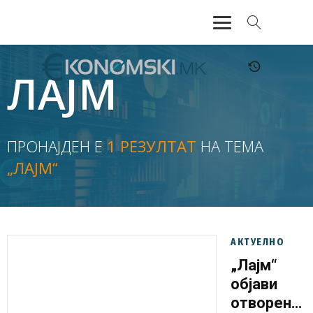
АКТУЕЛНО
ЛАЈМ
ЕКОНОМИЈА
ФИНАНСИИ
ПРОНАЈДЕН Е
1 РЕЗУЛТАТ
НА ТЕМА
„ЛАЈМ“
БАНКАРСТВО
ЖИВОТ
МОЗАИК
АКТУЕЛНО
„Лајм“
објави
отворено