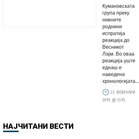
писмо од
Кумановската
Кумановск
група преку
група: Ќе
нивните
роднини
ги
испратија
следиме
реакција до
Груевски,
Весникот
Мијалков,
Лајм. Во оваа
реакција уште
Јанкуловс
еднаш е
и Али
наведена
Ахмети
хронологијата...
до крајот
23. ФЕВРУАРИ
на светот!
2019. @ 13:15
НАЈЧИТАНИ
ВЕСТИ