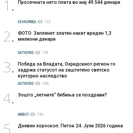
1
Просечната нето плата во мај 49.544 денари
visibility
ЕКОНОМИЈА
722
2
ФОТО: Запленет златен накит вреден 1,3
милиони денари
visibility
АКТУЕЛНО
719
3
Победа за Владата, Охридскиот регион го
задржа статусот на заштитено светско
културно наследство
visibility
АКТУЕЛНО
706
4
Зошто „летните“ бебиња се поздрави?
visibility
ЖИВОТ
701
5
Дневен хороскоп: Петок 24. Јули 2026 година