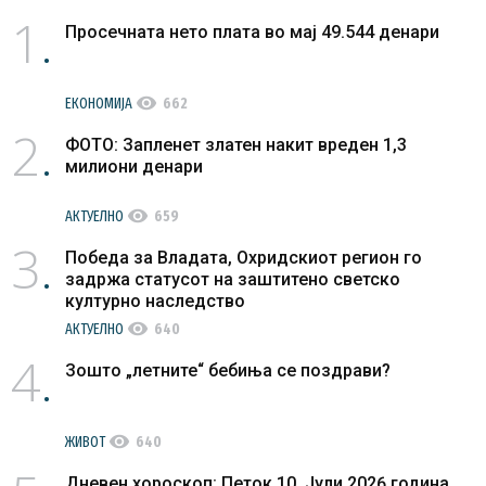
1
Просечната нето плата во мај 49.544 денари
visibility
ЕКОНОМИЈА
662
2
ФОТО: Запленет златен накит вреден 1,3
милиони денари
visibility
АКТУЕЛНО
659
3
Победа за Владата, Охридскиот регион го
задржа статусот на заштитено светско
културно наследство
visibility
АКТУЕЛНО
640
4
Зошто „летните“ бебиња се поздрави?
visibility
ЖИВОТ
640
Дневен хороскоп: Петок 10. Јули 2026 година