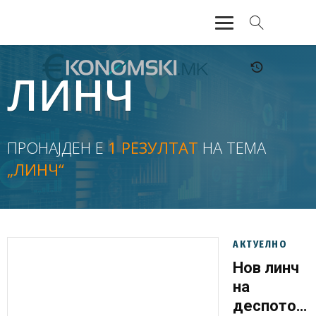
АКТУЕЛНО
ЛИНЧ
ЕКОНОМИЈА
ФИНАНСИИ
ПРОНАЈДЕН Е
1 РЕЗУЛТАТ
НА ТЕМА
„ЛИНЧ“
БАНКАРСТВО
ЖИВОТ
МОЗАИК
АКТУЕЛНО
Нов линч
на
деспотот