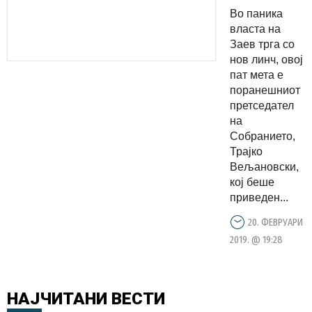
Заев,
Во паника
приведен
власта на
Трајко
Заев трга со
нов линч, овој
Вељановс
пат мета е
поради
поранешниот
наводен
претседател
тероризам
на
Собранието,
Трајко
Вељановски,
кој беше
приведен...
20. ФЕВРУАРИ
2019. @ 19:28
НАЈЧИТАНИ
ВЕСТИ