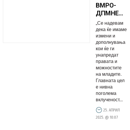
ВМРО-
ДПМНЕ
останува
„Се надевам
силен
дека ќе имаме
партнер
измени и
дополнувања
на
кои ќе ги
младите
унапредат
преку
правата и
конкретни
можностите
на младите.
мерки и
Главната цел
политики
е нивна
поголема
вклученост...
25. АПРИЛ
2025. @ 10:07