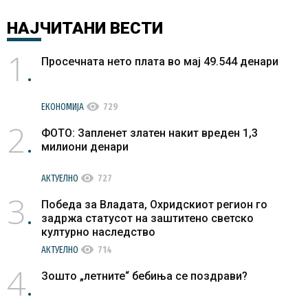
НАЈЧИТАНИ
ВЕСТИ
1
Просечната нето плата во мај 49.544 денари
visibility
ЕКОНОМИЈА
729
2
ФОТО: Запленет златен накит вреден 1,3
милиони денари
visibility
АКТУЕЛНО
727
3
Победа за Владата, Охридскиот регион го
задржа статусот на заштитено светско
културно наследство
visibility
АКТУЕЛНО
714
4
Зошто „летните“ бебиња се поздрави?