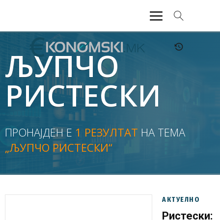
АКТУЕЛНО
ЉУПЧО
ЕКОНОМИЈА
РИСТЕСКИ
ФИНАНСИИ
БАНКАРСТВО
ПРОНАЈДЕН Е
1 РЕЗУЛТАТ
НА ТЕМА
„ЉУПЧО РИСТЕСКИ“
ЖИВОТ
МОЗАИК
АКТУЕЛНО
Ристески: