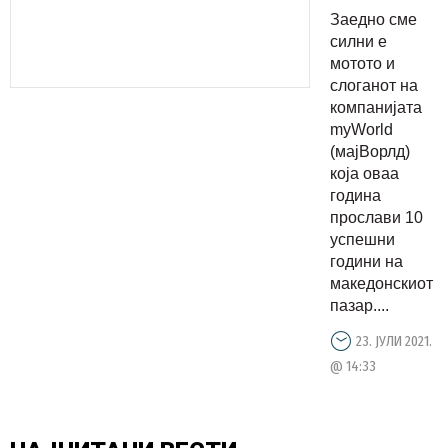
10
Заедно сме
успешни
силни е
години на
мотото и
слоганот на
македонск
компанијата
пазар
myWorld
(мајВорлд)
која оваа
година
прослави 10
успешни
години на
македонскиот
пазар....
23. ЈУЛИ 2021.
@ 14:33