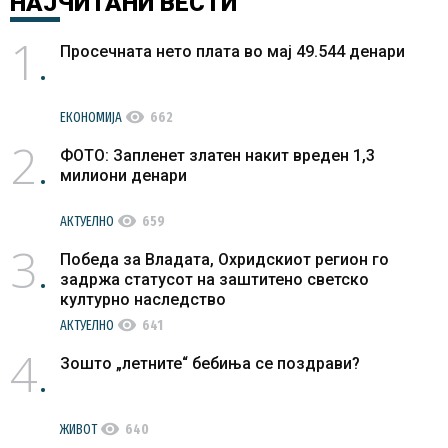
НАЈЧИТАНИ
ВЕСТИ
1
Просечната нето плата во мај 49.544 денари
visibility
ЕКОНОМИЈА
662
2
ФОТО: Запленет златен накит вреден 1,3
милиони денари
visibility
АКТУЕЛНО
659
3
Победа за Владата, Охридскиот регион го
задржа статусот на заштитено светско
културно наследство
visibility
АКТУЕЛНО
641
4
Зошто „летните“ бебиња се поздрави?
visibility
ЖИВОТ
640