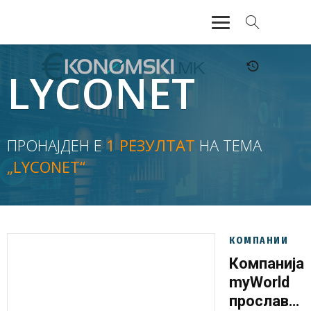
АКТУЕЛНО
LYCONET
ЕКОНОМИЈА
ФИНАНСИИ
ПРОНАЈДЕН Е
1 РЕЗУЛТАТ
НА ТЕМА
„LYCONET“
БАНКАРСТВО
ЖИВОТ
МОЗАИК
КОМПАНИИ
Компанија
myWorld
прослави