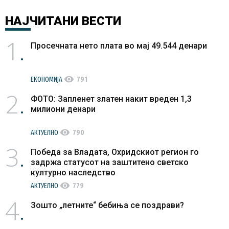
НАЈЧИТАНИ
ВЕСТИ
1
Просечната нето плата во мај 49.544 денари
visibility
ЕКОНОМИЈА
791
2
ФОТО: Запленет златен накит вреден 1,3
милиони денари
visibility
АКТУЕЛНО
790
3
Победа за Владата, Охридскиот регион го
задржа статусот на заштитено светско
културно наследство
visibility
АКТУЕЛНО
779
4
Зошто „летните“ бебиња се поздрави?