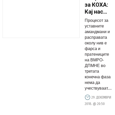
за КОХА:
Кај нас
владее
Процесот за
чувството
уставните
дека
амандмани и
расправата
Македонц
околу нив е
губат
фарса и
пратениците
на ВМРО-
ДПМНЕ во
третата
конечна фаза
нема да
учествуваат....
29. ДЕКЕМВРИ
2018. @ 20:50