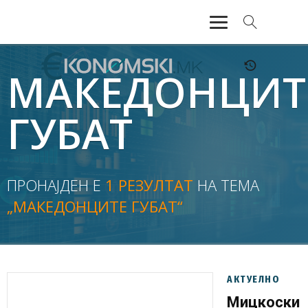
АКТУЕЛНО
МАКЕДОНЦИТ
ЕКОНОМИЈА
ГУБАТ
ФИНАНСИИ
БАНКАРСТВО
ПРОНАЈДЕН Е
1 РЕЗУЛТАТ
НА ТЕМА
„МАКЕДОНЦИТЕ ГУБАТ“
ЖИВОТ
МОЗАИК
АКТУЕЛНО
Мицкоски