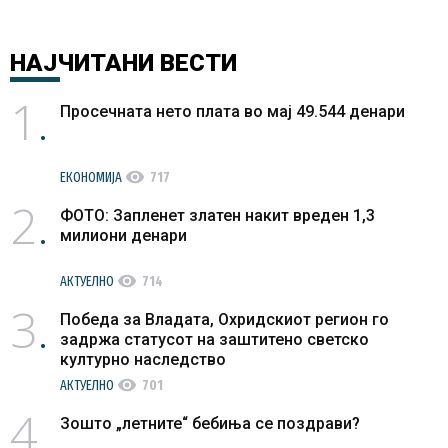
НАЈЧИТАНИ
ВЕСТИ
1
Просечната нето плата во мај 49.544 денари
visibility
ЕКОНОМИЈА
717
2
ФОТО: Запленет златен накит вреден 1,3
милиони денари
visibility
АКТУЕЛНО
714
3
Победа за Владата, Охридскиот регион го
задржа статусот на заштитено светско
културно наследство
visibility
АКТУЕЛНО
701
4
Зошто „летните“ бебиња се поздрави?