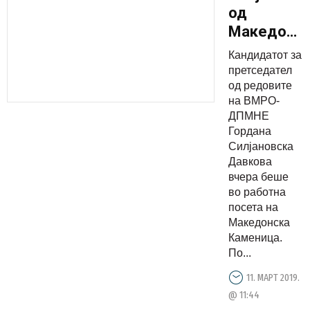
од
Македонс
Каменица:
Кандидатот за
Не само
претседател
што
од редовите
на ВМРО-
нивниот
ДПМНЕ
град ќе
Гордана
остане
Силјановска
македонск
Давкова
вчера беше
туку и
во работна
Македониј
посета на
е силна
Македонска
како
Каменица.
камен
По...
11. МАРТ 2019.
@ 11:44