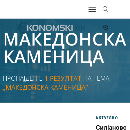
АКТУЕЛНО
МАКЕДОНСКА
ЕКОНОМИЈА
КАМЕНИЦА
ФИНАНСИИ
БАНКАРСТВО
ПРОНАЈДЕН Е
1 РЕЗУЛТАТ
НА ТЕМА
„МАКЕДОНСКА КАМЕНИЦА“
ЖИВОТ
МОЗАИК
АКТУЕЛНО
Силјановс