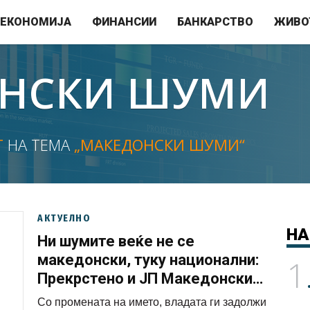
ЕКОНОМИЈА
ФИНАНСИИ
БАНКАРСТВО
ЖИВО
НСКИ ШУМИ
Т
НА ТЕМА
„МАКЕДОНСКИ ШУМИ“
АКТУЕЛНО
НА
Ни шумите веќе не се
македонски, туку национални:
1
Прекрстено и ЈП Македонски
шуми (ФОТО)
Со промената на името, владата ги задолжи