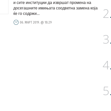
и сите институции да извршат промена на
2
досегашните имињата соодветна замена која
ќе го содржи...
06. МАРТ 2019. @ 18:29
3
4
5