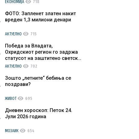
visibility
ЕКОНОМИЈА
718
ФОТО: Запленет златен накит
вреден 1,3 милиони денари
visibility
АКТУЕЛНО
715
Победа за Владата,
Охридскиот регион го задржа
статусот на заштитено светско
културно наследство
visibility
АКТУЕЛНО
702
Зошто „летните“ бебиња се
поздрави?
visibility
ЖИВОТ
695
Дневен хороскоп: Петок 24.
Јули 2026 година
visibility
МОЗАИК
654