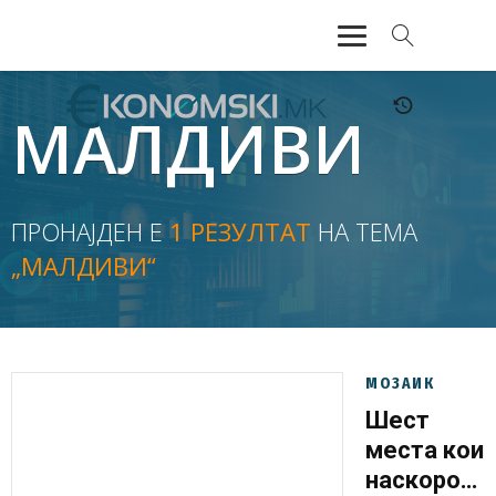
АКТУЕЛНО
МАЛДИВИ
ЕКОНОМИЈА
ФИНАНСИИ
ПРОНАЈДЕН Е
1 РЕЗУЛТАТ
НА ТЕМА
„МАЛДИВИ“
БАНКАРСТВО
ЖИВОТ
МОЗАИК
МОЗАИК
Шест
места кои
наскоро