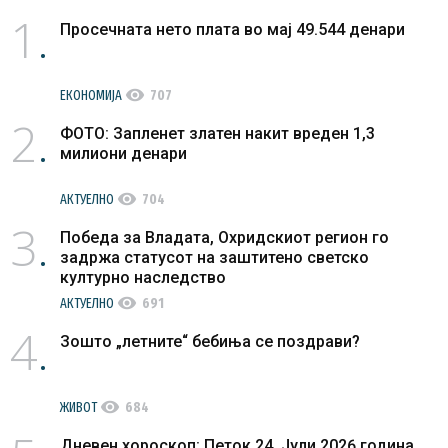
1
Просечната нето плата во мај 49.544 денари
visibility
ЕКОНОМИЈА
707
2
ФОТО: Запленет златен накит вреден 1,3
милиони денари
visibility
АКТУЕЛНО
704
3
Победа за Владата, Охридскиот регион го
задржа статусот на заштитено светско
културно наследство
visibility
АКТУЕЛНО
691
4
Зошто „летните“ бебиња се поздрави?
visibility
ЖИВОТ
684
Дневен хороскоп: Петок 24. Јули 2026 година