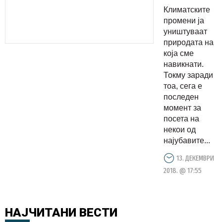
ќе
Климатските
исчезнат
промени ја
уништуваат
природата на
која сме
навикнати.
Токму заради
тоа, сега е
последен
момент за
посета на
некои од
најубавите...
13. ДЕКЕМВРИ
2018. @ 17:55
НАЈЧИТАНИ
ВЕСТИ