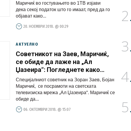
Маричиќ во гостувањето во 1ТВ изјави
2
дека секој податок што го имаат, пред да го
објават како...
20. НОЕМВРИ 2018. @ 00:29
3
АКТУЕЛНО
Советникот на Заев, Маричиќ,
се обиде да лаже на „Ал
Џазеира“: Погледнете како
4
водителката го замоли да не
Специјалниот советник на Зоран Заев, Бојан
манипулира! (ВИДЕО)
Маричиќ, се посрамоти на светската
телевизиска мрежа „Ал Џазеира“. Маричиќ се
обиде да...
5
06. ОКТОМВРИ 2018. @ 15:07