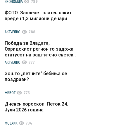
visibility
ЕКОНОМИЈА
789
ФОТО: Запленет златен накит
вреден 1,3 милиони денари
visibility
АКТУЕЛНО
788
Победа за Владата,
Охридскиот регион го задржа
статусот на заштитено светско
културно наследство
visibility
АКТУЕЛНО
777
Зошто „летните“ бебиња се
поздрави?
visibility
ЖИВОТ
773
Дневен хороскоп: Петок 24.
Јули 2026 година
visibility
МОЗАИК
734