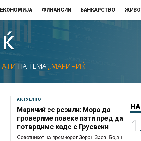
ЕКОНОМИЈА
ФИНАНСИИ
БАНКАРСТВО
ЖИВО
ИЌ
ТАТИ
НА ТЕМА
„МАРИЧИЌ“
АКТУЕЛНО
НА
Маричиќ се резили: Мора да
провериме повеќе пати пред да
1
потврдиме каде е Груевски
Советникот на премиерот Зоран Заев, Бојан