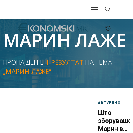
АКТУЕЛНО
МАРИН ЛАЖЕ
ЕКОНОМИЈА
ФИНАНСИИ
ПРОНАЈДЕН Е
1 РЕЗУЛТАТ
НА ТЕМА
„МАРИН ЛАЖЕ“
БАНКАРСТВО
ЖИВОТ
МОЗАИК
АКТУЕЛНО
Што
зборуваше
Марин во