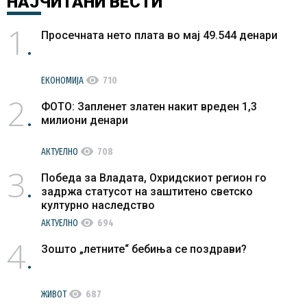
НАЈЧИТАНИ
ВЕСТИ
1
Просечната нето плата во мај 49.544 денари
visibility
ЕКОНОМИЈА
710
2
ФОТО: Запленет златен накит вреден 1,3
милиони денари
visibility
АКТУЕЛНО
708
3
Победа за Владата, Охридскиот регион го
задржа статусот на заштитено светско
културно наследство
visibility
АКТУЕЛНО
694
4
Зошто „летните“ бебиња се поздрави?
visibility
ЖИВОТ
687