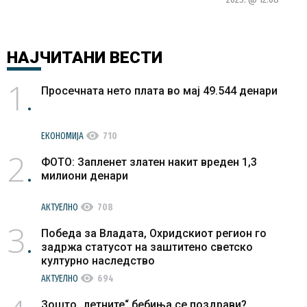
НАЈЧИТАНИ
ВЕСТИ
1
Просечната нето плата во мај 49.544 денари
visibility
ЕКОНОМИЈА
710
2
ФОТО: Запленет златен накит вреден 1,3
милиони денари
visibility
АКТУЕЛНО
708
3
Победа за Владата, Охридскиот регион го
задржа статусот на заштитено светско
културно наследство
visibility
АКТУЕЛНО
694
Зошто „летните“ бебиња се поздрави?