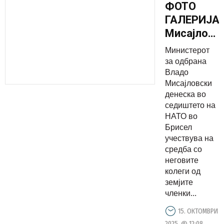
ФОТО
ГАЛЕРИЈА:
Мисајловс
на средба
Министерот
со
за одбрана
министрит
Владо
Мисајловски
за
денеска во
одбрана
седиштето на
од
НАТО во
земјите
Брисел
учествува на
членки на
средба со
НАТО во
неговите
Брисел
колеги од
земјите
членки...
15. ОКТОМВРИ
2025. @ 12:08