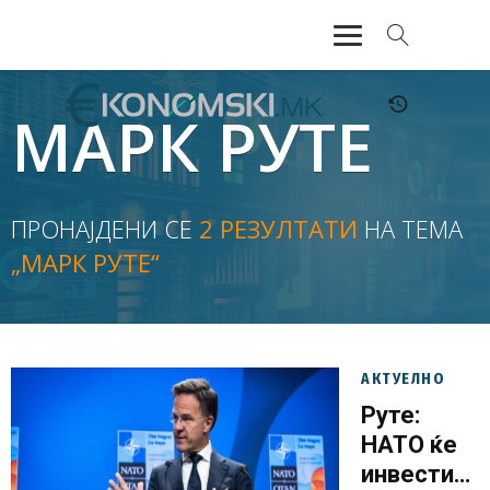
АКТУЕЛНО
МАРК РУТЕ
ЕКОНОМИЈА
ФИНАНСИИ
ПРОНАЈДЕНИ СЕ
2 РЕЗУЛТАТИ
НА ТЕМА
„МАРК РУТЕ“
БАНКАРСТВО
ЖИВОТ
МОЗАИК
АКТУЕЛНО
Руте:
НАТО ќе
инвестира