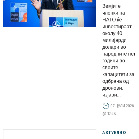
околу 40
Земјите
милијарди
членки на
долари во
НАТО ќе
инвестираат
одбрана
околу 40
од
милијарди
дронови
долари во
во
наредните пет
години во
наредните
своите
пет
капацитети за
години
одбрана од
дронови,
изјави...
07. ЈУЛИ 2026.
@ 12:28
АКТУЕЛНО