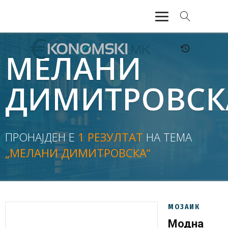
АКТУЕЛНО
МЕЛАНИ
ЕКОНОМИЈА
ДИМИТРОВСК
ФИНАНСИИ
БАНКАРСТВО
ПРОНАЈДЕН Е
1 РЕЗУЛТАТ
НА ТЕМА
„МЕЛАНИ ДИМИТРОВСКА“
ЖИВОТ
МОЗАИК
МОЗАИК
Модна