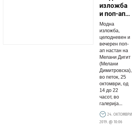
изложба
и поп-ап
настан на
Модна
Мелани
изложба,
Дигит во
целодневен и
вечерен поп-
Акантус
ап настан на
Мелани Дигит
(Мелани
Димитровска),
во петок, 25
октомври, од
14 до 22
часот, во
галерија...
24. ОКТОМВРИ
2019. @ 10:06