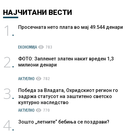
НАЈЧИТАНИ
ВЕСТИ
1
Просечната нето плата во мај 49.544 денари
visibility
ЕКОНОМИЈА
783
2
ФОТО: Запленет златен накит вреден 1,3
милиони денари
visibility
АКТУЕЛНО
782
3
Победа за Владата, Охридскиот регион го
задржа статусот на заштитено светско
културно наследство
visibility
АКТУЕЛНО
770
4
Зошто „летните“ бебиња се поздрави?