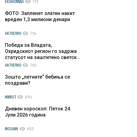
visibility
ЕКОНОМИЈА
717
ФОТО: Запленет златен накит
вреден 1,3 милиони денари
visibility
АКТУЕЛНО
714
Победа за Владата,
Охридскиот регион го задржа
статусот на заштитено светско
културно наследство
visibility
АКТУЕЛНО
701
Зошто „летните“ бебиња се
поздрави?
visibility
ЖИВОТ
694
Дневен хороскоп: Петок 24.
Јули 2026 година
visibility
МОЗАИК
653