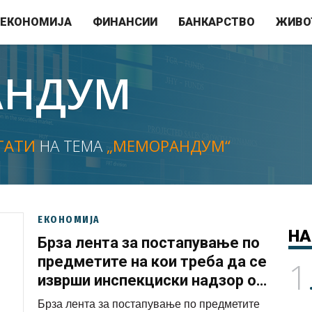
ЕКОНОМИЈА
ФИНАНСИИ
БАНКАРСТВО
ЖИВО
АНДУМ
ТАТИ
НА ТЕМА
„МЕМОРАНДУМ“
ЕКОНОМИЈА
НА
Брза лента за постапување по
предметите на кои треба да се
1
изврши инспекциски надзор од
областа на енергетиката
Брза лента за постапување по предметите