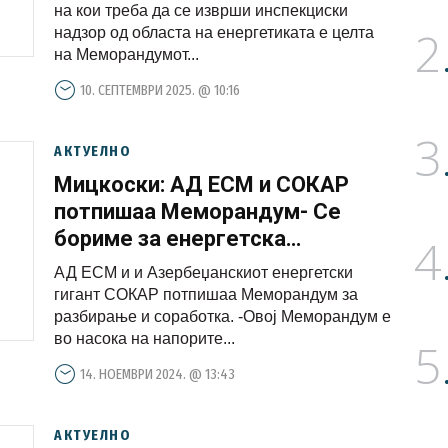
на кои треба да се изврши инспекциски
2
надзор од областа на енергетиката е целта
на Меморандумот...
10. СЕПТЕМВРИ 2025. @ 10:16
3
АКТУЕЛНО
Мицкоски: АД ЕСМ и СОКАР
потпишаа Меморандум- Се
бориме за енергетска
4
ефикасност и поевтини цени на
АД ЕСМ и и Азербеџанскиот енергетски
енергенсите
гигант СОКАР потпишаа Меморандум за
разбирање и соработка. -Овој Меморандум е
во насока на напорите...
5
14. НОЕМВРИ 2024. @ 13:43
АКТУЕЛНО