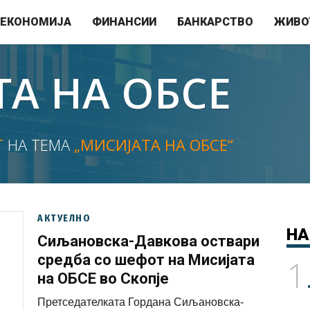
ЕКОНОМИЈА
ФИНАНСИИ
БАНКАРСТВО
ЖИВО
А НА ОБСЕ
Т
НА ТЕМА
„МИСИЈАТА НА ОБСЕ“
АКТУЕЛНО
НА
Сиљановска-Давкова оствари
средба со шефот на Мисијата
1
на ОБСЕ во Скопје
Претседателката Гордана Сиљановска-