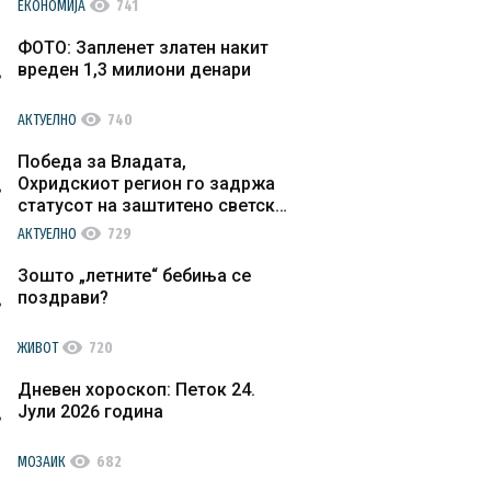
visibility
ЕКОНОМИЈА
741
ФОТО: Запленет златен накит
вреден 1,3 милиони денари
visibility
АКТУЕЛНО
740
Победа за Владата,
Охридскиот регион го задржа
статусот на заштитено светско
културно наследство
visibility
АКТУЕЛНО
729
Зошто „летните“ бебиња се
поздрави?
visibility
ЖИВОТ
720
Дневен хороскоп: Петок 24.
Јули 2026 година
visibility
МОЗАИК
682