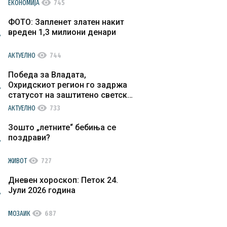
visibility
ЕКОНОМИЈА
745
ФОТО: Запленет златен накит
вреден 1,3 милиони денари
visibility
АКТУЕЛНО
744
Победа за Владата,
Охридскиот регион го задржа
статусот на заштитено светско
културно наследство
visibility
АКТУЕЛНО
733
Зошто „летните“ бебиња се
поздрави?
visibility
ЖИВОТ
727
Дневен хороскоп: Петок 24.
Јули 2026 година
visibility
МОЗАИК
687