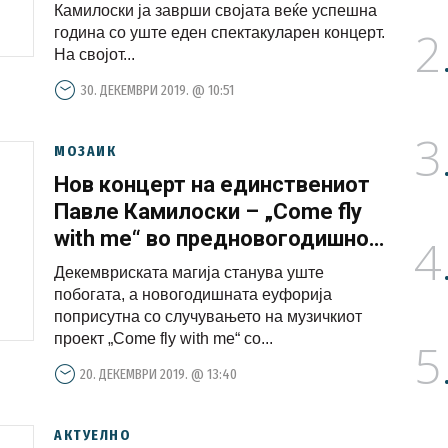
Камилоски ја заврши својата веќе успешна
2
година со уште еден спектакуларен концерт.
На својот...
30. ДЕКЕМВРИ 2019. @ 10:51
3
МОЗАИК
Нов концерт на единствениот
Павле Камилоски – „Come fly
with me“ во предновогодишно
4
издание
Декемвриската магија станува уште
побогата, а новогодишната еуфорија
поприсутна со случувањето на музичкиот
проект „Come fly with me“ со...
5
20. ДЕКЕМВРИ 2019. @ 13:40
АКТУЕЛНО