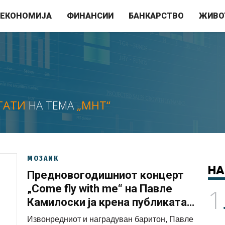
ЕКОНОМИЈА
ФИНАНСИИ
БАНКАРСТВО
ЖИВО
ТАТИ
НА ТЕМА
„МНТ“
МОЗАИК
НА
Предновогодишниот концерт
„Come fly with me“ на Павле
1
Камилоски ја крена публиката
на нозе (ФОТО)
Извонредниот и наградуван баритон, Павле