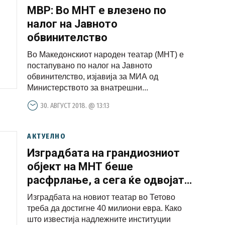
МВР: Во МНТ е влезено по
налог на Јавното
обвинителство
Во Македонскиот народен театар (МНТ) е
постапувано по налог на Јавното
обвинителство, изјавија за МИА од
Министерството за внатрешни...
30. АВГУСТ 2018. @ 13:13
АКТУЕЛНО
Изградбата на грандиозниот
објект на МНТ беше
расфрлање, а сега ќе одвојат
милиони евра повеќе за театар
Изградбата на новиот театар во Тетово
во Тетово
треба да достигне 40 милиони евра. Како
што известија надлежните институции