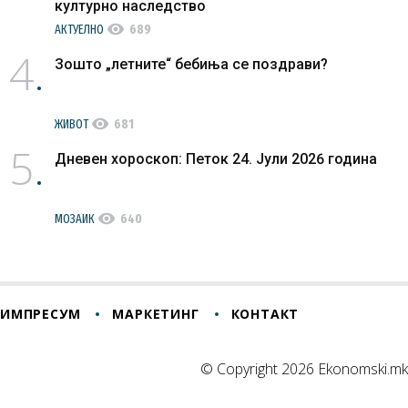
културно наследство
visibility
АКТУЕЛНО
689
4
Зошто „летните“ бебиња се поздрави?
visibility
ЖИВОТ
681
5
Дневен хороскоп: Петок 24. Јули 2026 година
visibility
МОЗАИК
640
ИМПРЕСУМ
МАРКЕТИНГ
КОНТАКТ
© Copyright 2026 Ekonomski.mk