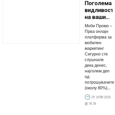
Поголема
видливост
на вашиот
бренд и
Моби Промо –
од
Прва онлајн
промоција
платформа за
мобилен
на
маркетинг
фејсбук?
Сигурно сте
Добредојд
слушнале
Моби
дека денес,
најголем дел
Промо!
од
потрошувачите
(околу 80%)...
29. ЈУЛИ 2020.
@ 10:36