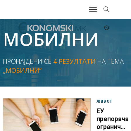
АКТУЕЛНО
МОБИЛНИ
ЕКОНОМИЈА
ФИНАНСИИ
ПРОНАЈДЕНИ СЕ
4 РЕЗУЛТАТИ
НА ТЕМА
„МОБИЛНИ“
БАНКАРСТВО
ЖИВОТ
МОЗАИК
ЖИВОТ
ЕУ
препорача
ограничув