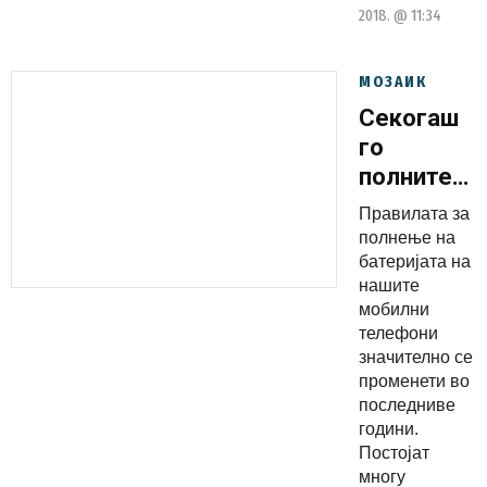
2018. @ 11:34
МОЗАИК
Секогаш
го
полните
мобилниот
Правилата за
телефон
полнење на
до
батеријата на
нашите
максимум
мобилни
Не
телефони
правете
значително се
го тоа!
променети во
последниве
години.
Постојат
многу