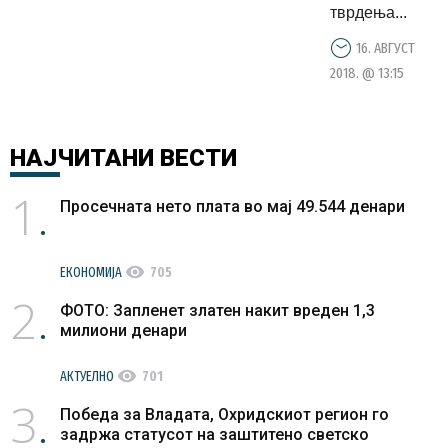
тврдења...
16. АВГУСТ
2018. @ 13:15
НАЈЧИТАНИ
ВЕСТИ
1
Просечната нето плата во мај 49.544 денари
visibility
ЕКОНОМИЈА
705
2
ФОТО: Запленет златен накит вреден 1,3
милиони денари
visibility
АКТУЕЛНО
701
3
Победа за Владата, Охридскиот регион го
задржа статусот на заштитено светско