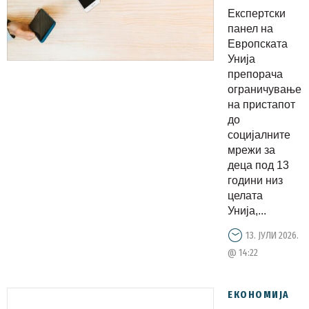
на
Експертски
социјалнит
панел на
мрежи за
Европската
Унија
деца под
препорача
13 години
ограничување
на пристапот
до
социјалните
мрежи за
деца под 13
години низ
целата
Унија,...
13. ЈУЛИ 2026.
@ 14:22
ЕКОНОМИЈА