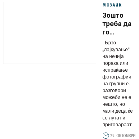
МОЗАИК
Зошто
треба да
го
оставите
Брзо
телефонот
„лајкување“
додека
на нечија
порака или
сте со
испраќање
вашите
фотографии
деца
на групни е-
разговори
можеби не е
нешто, но
мали деца ќе
се лутат и
приговараат...
29. ОКТОМВРИ