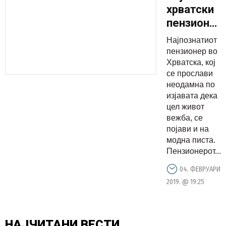
хрватски
пензионер
повторно
Најпознатиот
на модна
пензионер во
писта
Хрватска, кој
се прослави
неодамна по
изјавата дека
цел живот
вежба, се
појави и на
модна писта.
Пензионерот...
04. ФЕВРУАРИ
2019. @ 19:25
НАЈЧИТАНИ
ВЕСТИ