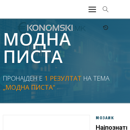
АКТУЕЛНО
МОДНА
ЕКОНОМИЈА
ПИСТА
ФИНАНСИИ
БАНКАРСТВО
ПРОНАЈДЕН Е
1 РЕЗУЛТАТ
НА ТЕМА
„МОДНА ПИСТА“
ЖИВОТ
МОЗАИК
МОЗАИК
Најпознати