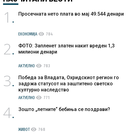
1
Просечната нето плата во мај 49.544 денари
visibility
ЕКОНОМИЈА
784
2
ФОТО: Запленет златен накит вреден 1,3
милиони денари
visibility
АКТУЕЛНО
783
3
Победа за Владата, Охридскиот регион го
задржа статусот на заштитено светско
културно наследство
visibility
АКТУЕЛНО
771
4
Зошто „летните“ бебиња се поздрави?
visibility
ЖИВОТ
768