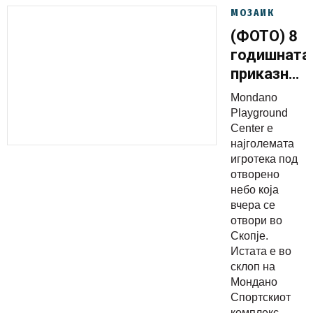
МОЗАИК
(ФОТО) 8
годишната
приказна
на
Mondano
Мондано
Playground
Спортскио
Center е
најголемата
комплекс
игротека под
доби ново
отворено
поглавје
небо која
вчера се
отвори во
Скопје.
Истата е во
склоп на
Мондано
Спортскиот
комплекс...