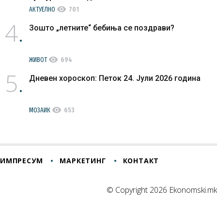
visibility
АКТУЕЛНО
701
4
Зошто „летните“ бебиња се поздрави?
visibility
ЖИВОТ
694
5
Дневен хороскоп: Петок 24. Јули 2026 година
visibility
МОЗАИК
653
ИМПРЕСУМ
МАРКЕТИНГ
КОНТАКТ
© Copyright 2026 Ekonomski.mk