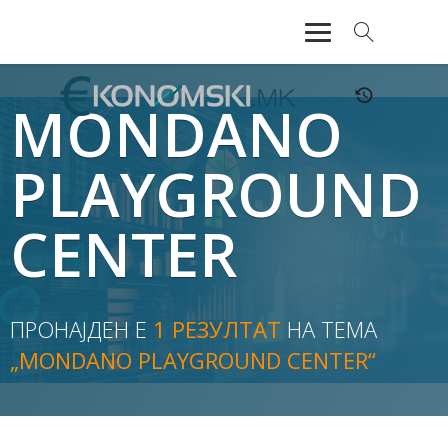
АКТУЕЛНО
MONDANO
ЕКОНОМИЈА
PLAYGROUND
ФИНАНСИИ
CENTER
БАНКАРСТВО
ЖИВОТ
ПРОНАЈДЕН Е
1 РЕЗУЛТАТ
НА ТЕМА
МОЗАИК
„MONDANO PLAYGROUND CENTER“