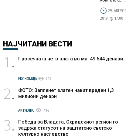
29. АВГУСТ
2019. @ 17:00
НАЈЧИТАНИ
ВЕСТИ
1
Просечната нето плата во мај 49.544 денари
visibility
ЕКОНОМИЈА
717
2
ФОТО: Запленет златен накит вреден 1,3
милиони денари
visibility
АКТУЕЛНО
714
3
Победа за Владата, Охридскиот регион го
задржа статусот на заштитено светско
културно наследство