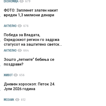
visibility
ЕКОНОМИЈА
679
ФОТО: Запленет златен накит
вреден 1,3 милиони денари
visibility
АКТУЕЛНО
676
Победа за Владата,
Охридскиот регион го задржа
статусот на заштитено светско
културно наследство
visibility
АКТУЕЛНО
664
Зошто „летните“ бебиња се
поздрави?
visibility
ЖИВОТ
656
Дневен хороскоп: Петок 24.
Јули 2026 година
visibility
МОЗАИК
612