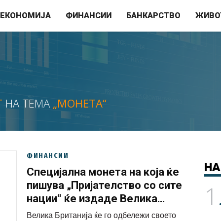
ЕКОНОМИЈА
ФИНАНСИИ
БАНКАРСТВО
ЖИВО
Т
НА ТЕМА
„МОНЕТА“
ФИНАНСИИ
НА
Специјална монета на која ќе
пишува „Пријателство со сите
1
нации“ ќе издаде Велика
Британија
Велика Британија ќе го одбележи своето