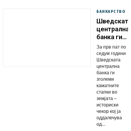
БАНКАРСТВО
Шведскат
централна
банка ги
зголеми
За прв пат по
каматните
седум години
стапки во
Шведската
централна
земјата
банка ги
зголеми
каматните
стапки во
земјата –
историски
чекор кој ја
оддалечува
од...