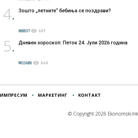
4
Зошто „летните“ бебиња се поздрави?
visibility
ЖИВОТ
681
5
Дневен хороскоп: Петок 24. Јули 2026 година
visibility
МОЗАИК
640
ИМПРЕСУМ
МАРКЕТИНГ
КОНТАКТ
© Copyright 2026 Ekonomski.mk