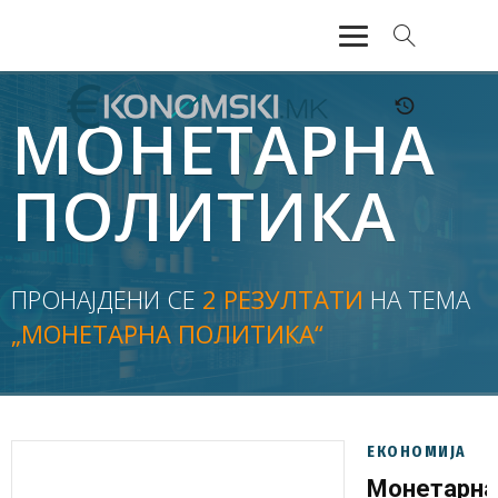
АКТУЕЛНО
МОНЕТАРНА
ЕКОНОМИЈА
ПОЛИТИКА
ФИНАНСИИ
БАНКАРСТВО
ПРОНАЈДЕНИ СЕ
2 РЕЗУЛТАТИ
НА ТЕМА
„МОНЕТАРНА ПОЛИТИКА“
ЖИВОТ
МОЗАИК
ЕКОНОМИЈА
Монетарна