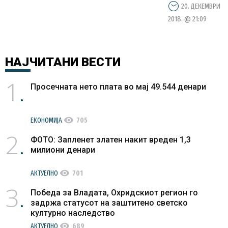
20. ДЕКЕМВРИ
2018. @ 21:09
НАЈЧИТАНИ
ВЕСТИ
1
Просечната нето плата во мај 49.544 денари
visibility
ЕКОНОМИЈА
705
2
ФОТО: Запленет златен накит вреден 1,3
милиони денари
visibility
АКТУЕЛНО
701
3
Победа за Владата, Охридскиот регион го
задржа статусот на заштитено светско
културно наследство
visibility
АКТУЕЛНО
689