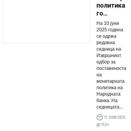
политика
го
задржува
На 10 јуни
внимателн
2025 година
карактер
се одржа
редовна
‒
седница на
каматните
Извршниот
стапки се
одбор за
непромене
поставеноста
на
монетарната
политика на
Народната
банка. На
седницата...
11. ЈУНИ 2025.
@ 11:24