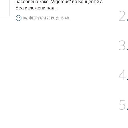
насловена како „Vigorous“ во Концепт 37.
Беа изложени над...
2
04. ФЕВРУАРИ 2019. @ 15:48
3
4
5