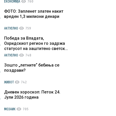
visibility
ЕКОНОМИЈА
760
ФОТО: Запленет златен накит
вреден 1,3 милиони денари
visibility
АКТУЕЛНО
759
Победа за Владата,
Охридскиот регион го задржа
статусот на заштитено светско
културно наследство
visibility
АКТУЕЛНО
748
Зошто „летните“ бебиња се
поздрави?
visibility
ЖИВОТ
742
Дневен хороскоп: Петок 24.
Јули 2026 година
visibility
МОЗАИК
705