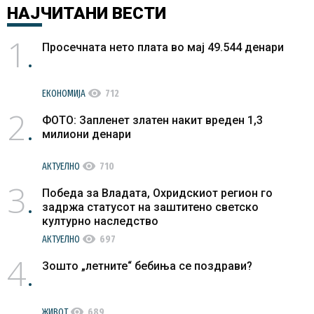
НАЈЧИТАНИ
ВЕСТИ
1
Просечната нето плата во мај 49.544 денари
visibility
ЕКОНОМИЈА
712
2
ФОТО: Запленет златен накит вреден 1,3
милиони денари
visibility
АКТУЕЛНО
710
3
Победа за Владата, Охридскиот регион го
задржа статусот на заштитено светско
културно наследство
visibility
АКТУЕЛНО
697
4
Зошто „летните“ бебиња се поздрави?
visibility
ЖИВОТ
689