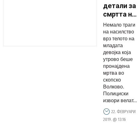
детали за
смртта на
девојката
Немало траги
во
на насилство
скопско
врз телото на
младата
Волково
девојка која
утрово беше
пронајдена
мртва во
скопско
Волково.
Полициски
извори велат...
22. ФЕВРУАРИ
2019. @ 13:16