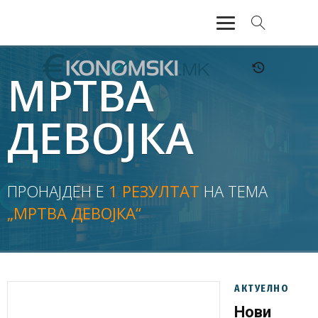
АКТУЕЛНО
МРТВА
ЕКОНОМИЈА
ДЕВОЈКА
ФИНАНСИИ
БАНКАРСТВО
ПРОНАЈДЕН Е
1 РЕЗУЛТАТ
НА ТЕМА
„МРТВА ДЕВОЈКА“
ЖИВОТ
МОЗАИК
АКТУЕЛНО
Нови