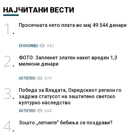
НАЈЧИТАНИ
ВЕСТИ
1
Просечната нето плата во мај 49.544 денари
visibility
ЕКОНОМИЈА
682
2
ФОТО: Запленет златен накит вреден 1,3
милиони денари
visibility
АКТУЕЛНО
679
3
Победа за Владата, Охридскиот регион го
задржа статусот на заштитено светско
културно наследство
visibility
АКТУЕЛНО
668
4
Зошто „летните“ бебиња се поздрави?