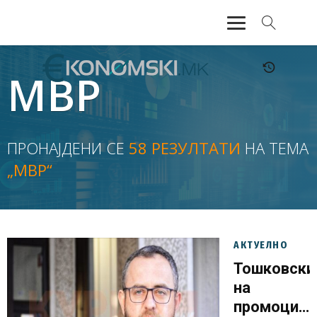
АКТУЕЛНО
МВР
ЕКОНОМИЈА
ФИНАНСИИ
ПРОНАЈДЕНИ СЕ
58 РЕЗУЛТАТИ
НА ТЕМА
„МВР“
БАНКАРСТВО
ЖИВОТ
МОЗАИК
АКТУЕЛНО
Тошковски
на
промоција