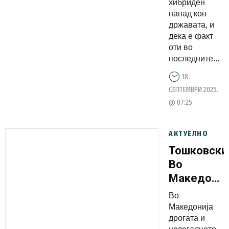
работи
хибриден
напад кон
Тошковски
државата, и
дека е факт
оти во
последните...
18.
СЕПТЕМВРИ 2025.
@ 07:25
АКТУЕЛНО
Тошковски
Во
Македониј
дрогата и
Во
нелегално
Македонија
оружје
дрогата и