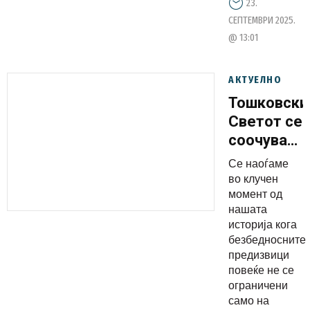
23.
против
СЕПТЕМВРИ 2025.
корупцијат
@ 13:01
АКТУЕЛНО
Тошковски
Светот се
соочува
со
Се наоѓаме
традицион
во клучен
закани, но
момент од
нашата
и со
историја кога
сајбер
безбедносните
војни,
предизвици
злоупотре
повеќе не се
ограничени
на
само на
технологиј