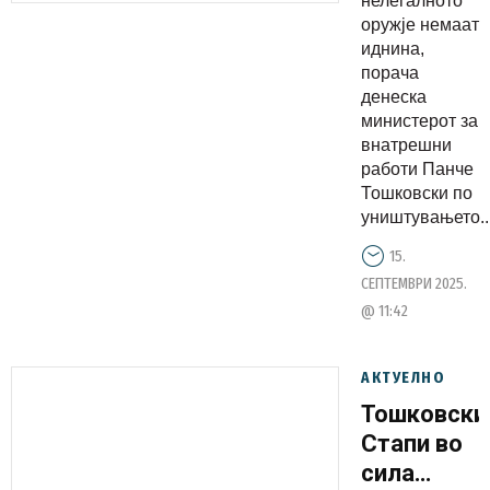
нелегалното
немаат
оружје немаат
иднина
иднина,
порача
денеска
министерот за
внатрешни
работи Панче
Тошковски по
уништувањето..
15.
СЕПТЕМВРИ 2025.
@ 11:42
АКТУЕЛНО
Тошковски
Стапи во
сила