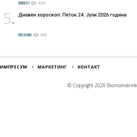
visibility
ЖИВОТ
659
5
Дневен хороскоп: Петок 24. Јули 2026 година
visibility
МОЗАИК
616
ИМПРЕСУМ
МАРКЕТИНГ
КОНТАКТ
© Copyright 2026 Ekonomski.mk