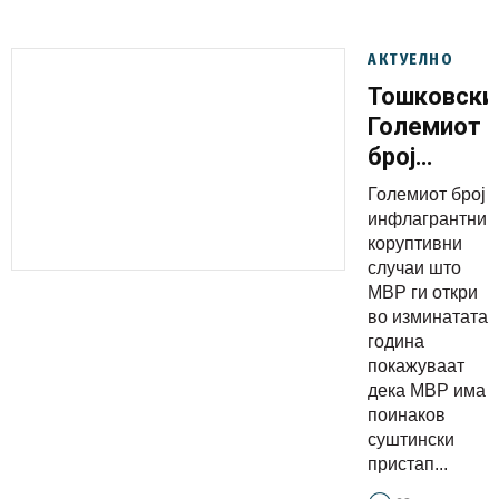
АКТУЕЛНО
Тошковски
Големиот
број
откриени
Големиот број
коруптивн
инфлагрантни
случаи
коруптивни
случаи што
покажува
МВР ги откри
дека МВР
во изминатата
има
година
поинаков
покажуваат
дека МВР има
суштински
поинаков
пристап
суштински
во
пристап...
бробата