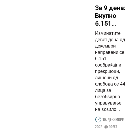
За 9 дена:
Вкупно
6.151
сообраќае
Изминатите
прекршок,
девет дена од
лишени
декември
направени се
од
6.151
слобода
сообраќајни
44 лица
прекршоци,
за
лишени од
слобода се 44
безобѕирн
лица за
управувањ
безобѕирно
на возило
управување
на возило...
10. ДЕКЕМВРИ
2025. @ 10:53