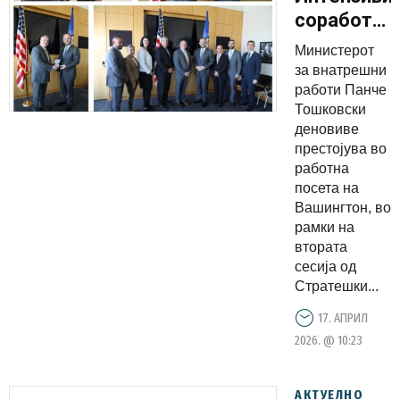
соработка
меѓу МВР
Министерот
и
за внатрешни
американс
работи Панче
Тошковски
безбеднос
деновиве
институци
престојува во
работна
посета на
Вашингтон, во
рамки на
втората
сесија од
Стратешки...
17. АПРИЛ
2026. @ 10:23
АКТУЕЛНО