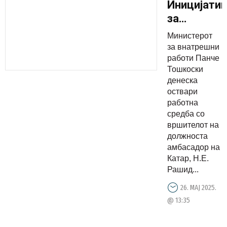
Иницијати
за
склучувањ
Министерот
на
за внатрешни
заедничка
работи Панче
Тошкоски
деклараци
денеска
за заемно
оствари
признавањ
работна
на
средба со
вршителот на
возачките
должноста
дозволи
амбасадор на
Катар, Н.Е.
Рашид...
26. МАЈ 2025.
@ 13:35