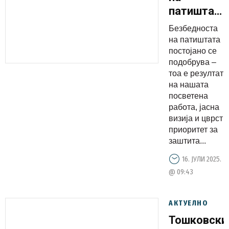
патиштата
се
Безбедноста
подобрува:
на патиштата
За 12,5
постојано се
подобрува –
проценти
тоа е резултат
намален
на нашата
бројот на
посветена
сообраќајн
работа, јасна
визија и цврст
несреќи
приоритет за
со
заштита...
загинати
16. ЈУЛИ 2025.
лица
@ 09:43
АКТУЕЛНО
Тошковски