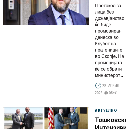
на
Протокол за
Протокол
лица без
за лица
државјанство
ќе биде
без
промовиран
државјанс
денеска во
Клубот на
пратениците
во Скопје. На
промоцијата
ќе се обрати
министерот...
28. АПРИЛ
2026. @ 08:41
АКТУЕЛНО
Тошковски
Интензиви