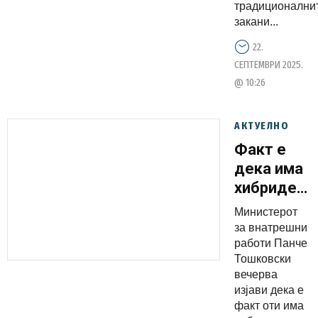
традиционални
екстремиз
закани...
и
22.
дезинфор
СЕПТЕМВРИ 2025.
@ 10:26
АКТУЕЛНО
Факт е
дека има
хибриден
напад кон
Министерот
државата,
за внатрешни
вели
работи Панче
Тошковски
министеро
вечерва
за
изјави дека е
внатреши
факт оти има