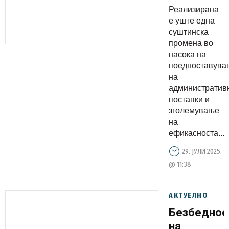
новиот
Реализирана
систем за
е уште една
набавка
суштинска
промена во
на
насока на
муниција
поедноставува
на
административ
постапки и
зголемување
на
ефикасноста...
29. ЈУЛИ 2025.
@ 11:38
АКТУЕЛНО
Безбеднос
на