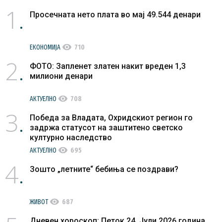
1
Просечната нето плата во мај 49.544 денари
visibility
ЕКОНОМИЈА
710
2
ФОТО: Запленет златен накит вреден 1,3
милиони денари
visibility
АКТУЕЛНО
708
3
Победа за Владата, Охридскиот регион го
задржа статусот на заштитено светско
културно наследство
visibility
АКТУЕЛНО
695
4
Зошто „летните“ бебиња се поздрави?
visibility
ЖИВОТ
687
Дневен хороскоп: Петок 24. Јули 2026 година