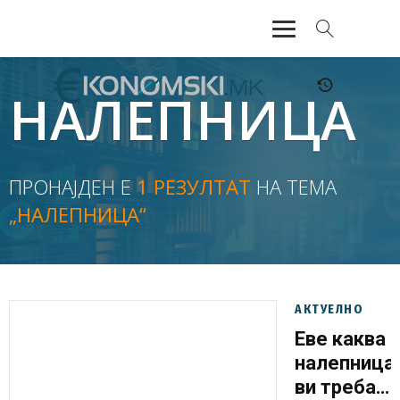
АКТУЕЛНО
НАЛЕПНИЦА
ЕКОНОМИЈА
ФИНАНСИИ
ПРОНАЈДЕН Е
1 РЕЗУЛТАТ
НА ТЕМА
„НАЛЕПНИЦА“
БАНКАРСТВО
ЖИВОТ
МОЗАИК
АКТУЕЛНО
Еве каква
налепница
ви треба