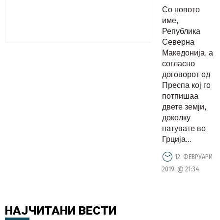
доколку
Со новото
патувате
име,
во Грција:
Република
Северна
Македониј
Македонија, а
од
согласно
вечерва
договорот од
стана
Преспа кој го
потпишаа
Република
двете земји,
Северна
доколку
Македониј
патувате во
Грција...
12. ФЕВРУАРИ
2019. @ 21:34
НАЈЧИТАНИ
ВЕСТИ