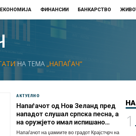
ЕКОНОМИЈА
ФИНАНСИИ
БАНКАРСТВО
ЖИВО
Ч
ТАТИ
НА ТЕМА
„НАПАЃАЧ“
АКТУЕЛНО
НА
Напаѓачот од Нов Зеланд пред
нападот слушал српска песна, а
1
на оружјето имал испишано
имиња на српски борци
Напаѓачот на џамиите во градот Крајстчрч на