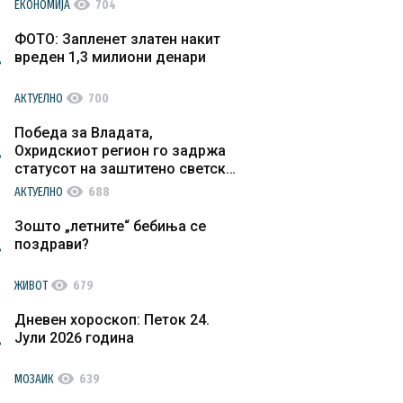
visibility
ЕКОНОМИЈА
704
ФОТО: Запленет златен накит
вреден 1,3 милиони денари
visibility
АКТУЕЛНО
700
Победа за Владата,
Охридскиот регион го задржа
статусот на заштитено светско
културно наследство
visibility
АКТУЕЛНО
688
Зошто „летните“ бебиња се
поздрави?
visibility
ЖИВОТ
679
Дневен хороскоп: Петок 24.
Јули 2026 година
visibility
МОЗАИК
639