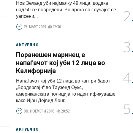
Нов Зеланд уби најмалку 49 лица, додека
2
над 50 се повредени. Во врска со случајот се
уапсени...
15. МАРТ 2019. @ 12:30
3
АКТУЕЛНО
Поранешен маринец е
напаѓачот кој уби 12 лица во
Калифорнија
4
Напаѓачот кој уби 12 лица во кантри барот
„Бордерлајн“ во Таузенд Оукс,
американската полиција го идентификуваше
како Ијан Дејвид Лонг...
5
08. НОЕМВРИ 2018. @ 20:52
АКТУЕЛНО