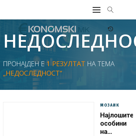
АКТУЕЛНО
НЕДОСЛЕДНО
ЕКОНОМИЈА
ФИНАНСИИ
ПРОНАЈДЕН Е
1 РЕЗУЛТАТ
НА ТЕМА
„НЕДОСЛЕДНОСТ“
БАНКАРСТВО
ЖИВОТ
МОЗАИК
МОЗАИК
Најлошите
особини
на