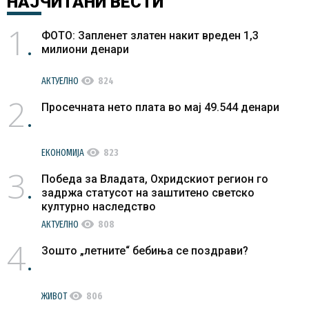
НАЈЧИТАНИ
ВЕСТИ
1
ФОТО: Запленет златен накит вреден 1,3
милиони денари
visibility
АКТУЕЛНО
824
2
Просечната нето плата во мај 49.544 денари
visibility
ЕКОНОМИЈА
823
3
Победа за Владата, Охридскиот регион го
задржа статусот на заштитено светско
културно наследство
visibility
АКТУЕЛНО
808
4
Зошто „летните“ бебиња се поздрави?
visibility
ЖИВОТ
806