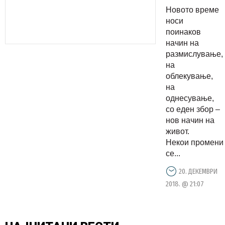
денешнио
Новото време
маж
носи
поинаков
начин на
размислување,
на
облекување,
на
однесување,
со еден збор –
нов начин на
живот.
Некои промени
се...
20. ДЕКЕМВРИ
2018. @ 21:07