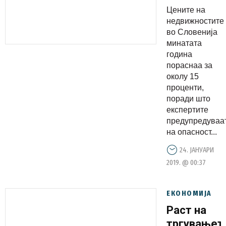
со можно
Цените на
„прегрејув
недвижностите
на
во Словенија
минатата
пазарот
година
на
пораснаа за
недвижнос
околу 15
проценти,
поради што
експертите
предупредуваа
на опасност...
24. ЈАНУАРИ
2019. @ 00:37
ЕКОНОМИЈА
Раст на
тргувањет