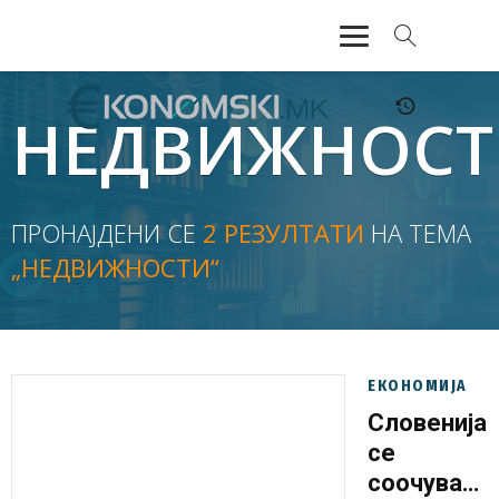
АКТУЕЛНО
НЕДВИЖНОСТ
ЕКОНОМИЈА
ФИНАНСИИ
ПРОНАЈДЕНИ СЕ
2 РЕЗУЛТАТИ
НА ТЕМА
„НЕДВИЖНОСТИ“
БАНКАРСТВО
ЖИВОТ
МОЗАИК
ЕКОНОМИЈА
Словенија
се
соочува