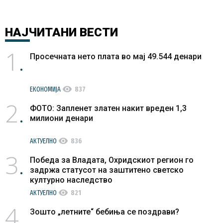
НАЈЧИТАНИ
ВЕСТИ
1
Просечната нето плата во мај 49.544 денари
visibility
ЕКОНОМИЈА
837
2
ФОТО: Запленет златен накит вреден 1,3
милиони денари
visibility
АКТУЕЛНО
836
3
Победа за Владата, Охридскиот регион го
задржа статусот на заштитено светско
културно наследство
visibility
АКТУЕЛНО
821
4
Зошто „летните“ бебиња се поздрави?