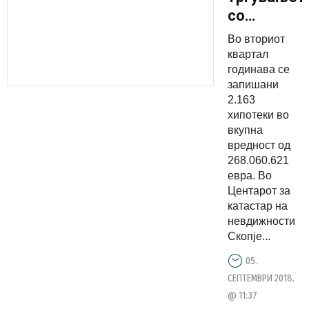
со
недвижнос
Во вториот
во
квартал
вториот
годинава се
запишани
квартал,
2.163
запишани
хипотеки во
2.163
вкупна
хипотеки
вредност од
268.060.621
евра. Во
Центарот за
катастар на
невдижности
Скопје...
05.
СЕПТЕМВРИ 2018.
@ 11:37