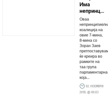
Има
непринцип
коалиција
Оваа
на 7-те
непринципиелн
пратеници
коалиција на
овие 7-мина,
кои
8-мина со
гласаа за
Зоран Заев
уставните
претпоставува
измени со
ќе креира во
рамките на
Зоран
таа група
Заев
парламентарна
која...
02. НОЕМВРИ
2018. @ 00:03