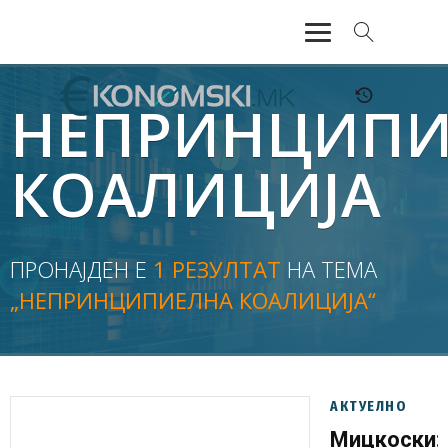
АКТУЕЛНО
НЕПРИНЦИПИ
ЕКОНОМИЈА
КОАЛИЦИЈА
ФИНАНСИИ
БАНКАРСТВО
ПРОНАЈДЕН Е
1 РЕЗУЛТАТ
НА ТЕМА
„НЕПРИНЦИПИЕЛНА КОАЛИЦИЈА“
ЖИВОТ
МОЗАИК
АКТУЕЛНО
Мицкоски: