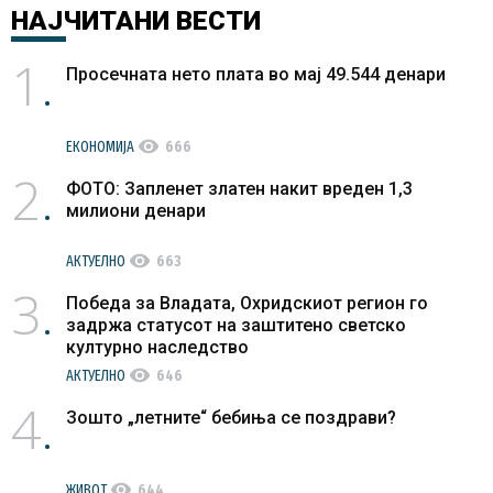
НАЈЧИТАНИ
ВЕСТИ
1
Просечната нето плата во мај 49.544 денари
visibility
ЕКОНОМИЈА
666
2
ФОТО: Запленет златен накит вреден 1,3
милиони денари
visibility
АКТУЕЛНО
663
3
Победа за Владата, Охридскиот регион го
задржа статусот на заштитено светско
културно наследство
visibility
АКТУЕЛНО
646
4
Зошто „летните“ бебиња се поздрави?
visibility
ЖИВОТ
644